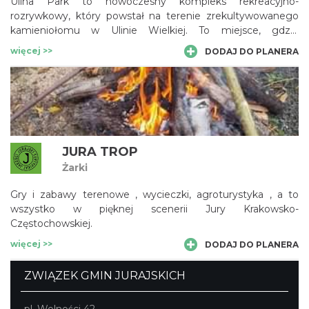
Ulina Park to nowoczesny kompleks rekreacyjno-
rozrywkowy, który powstał na terenie zrekultywowanego
kamieniołomu w Ulinie Wielkiej. To miejsce, gdzie
industrialna przeszłość łączy się z nowoczesną architekturą,
więcej >>
DODAJ DO PLANERA
tworząc unikalną przestrzeń do wypoczynku, zabawy i
aktywnego spędzania czasu
JURA TROP
Żarki
Gry i zabawy terenowe , wycieczki, agroturystyka , a to
wszystko w pięknej scenerii Jury Krakowsko-
Częstochowskiej.
więcej >>
DODAJ DO PLANERA
ZWIĄZEK GMIN JURAJSKICH