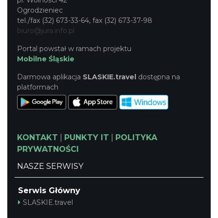
pl. Wolności 42
Ogrodzieniec
tel./fax (32) 673-33-64, fax (32) 673-37-98
biuro@jura.info.pl
Portal powstał w ramach projektu
Mobilne Śląskie
Darmowa aplikacja
SLASKIE.travel
dostępna na
platformach
KONTAKT
|
PUNKTY IT
|
POLITYKA
PRYWATNOŚCI
NASZE SERWISY
Serwis Główny
SLASKIE.travel