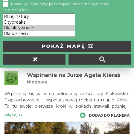
Pokaż tylko obiekty posiadające wirtualne wycieczki
Kursy wspinaczkowe, szkolenia indywidualne, rodzinne,
Typ obiektu
grupowe w skałach, sekcje wspinaczkowe na sztucznych
ścianach, obozy wspinaczkowe.
więcej >>
DODAJ DO PLANERA
POKAŻ MAPĘ
Wspinanie na Jurze Agata Kieraś
Niegowa
Wspinamy się w sercu północnej części Jury Krakowsko-
Częstochowskiej – wspinaczkowej mekki na mapie Polski.
To tu swoje pierwsze kroki w skałach stawiali późniejsi
alpiniści i himalaiści. Również dziś wspinanie przyciąga tu
więcej >>
DODAJ DO PLANERA
zarówno profesjonalistów, jak i amatorów uprawiania tego
wertykalnego sportu.