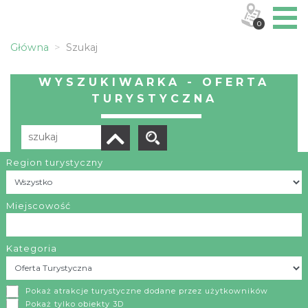
0
Główna
Szukaj
WYSZUKIWARKA - OFERTA
TURYSTYCZNA
Region turystyczny
Liczba elementów:
7
POBIERZ LISTĘ
Miejscowość
Kategoria
Szkoła Wspinania Eskaladorka Iga Marszałek - Instruktor PZA
Pokaż atrakcje turystyczne dodane przez użytkowników
Częstochowa
Pokaż tylko obiekty 3D