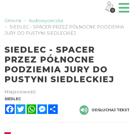
0
Główna
Audiowycieczka
SIEDLEC - SPACER PRZEZ PÓŁNOCNE PODZIEMIA
JURY DO PUSTYNI SIEDLECKIEJ
SIEDLEC - SPACER
PRZEZ PÓŁNOCNE
PODZIEMIA JURY DO
PUSTYNI SIEDLECKIEJ
Miejscowość:
SIEDLEC
Facebook
Twitter
WhatsApp
Messenger
Share
ODSŁUCHAJ TEKST