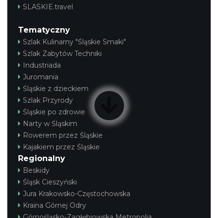
SLASKIE.travel
Tematyczny
Szlak Kulinarny "Śląskie Smaki"
Szlak Zabytów Techniki
Industriada
Juromania
Śląskie z dzieckiem
Szlak Przyrody
Śląskie po zdrowie
Narty w Śląskim
Rowerem przez Śląskie
Kajakiem przez Śląskie
Regionalny
Beskidy
Śląsk Cieszyński
Jura Krakowsko-Częstochowska
Kraina Górnej Odry
Górnośląsko-Zagłębiowska Metropolia