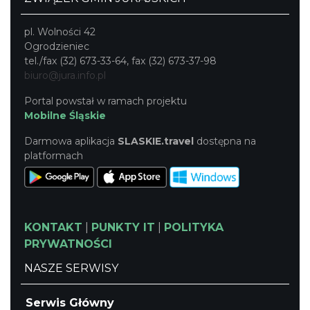
pl. Wolności 42
Ogrodzieniec
tel./fax (32) 673-33-64, fax (32) 673-37-98
biuro@jura.info.pl
Portal powstał w ramach projektu
Mobilne Śląskie
Darmowa aplikacja
SLASKIE.travel
dostępna na
platformach
KONTAKT
|
PUNKTY IT
|
POLITYKA
PRYWATNOŚCI
NASZE SERWISY
Serwis Główny