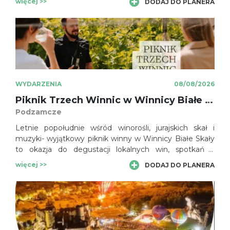
więcej >>
DODAJ DO PLANERA
wyjątkowe spotkania z przeszłością.
WYDARZENIA
08/08/2026
Piknik Trzech Winnic w Winnicy Białe Skały przy Hotelu Poziom 511
Podzamcze
Letnie popołudnie wśród winorośli, jurajskich skał i
muzyki- wyjątkowy piknik winny w Winnicy Białe Skały
to okazja do degustacji lokalnych win, spotkań z
winiarzami i relaksu w niezwykłej scenerii Jury.
więcej >>
DODAJ DO PLANERA