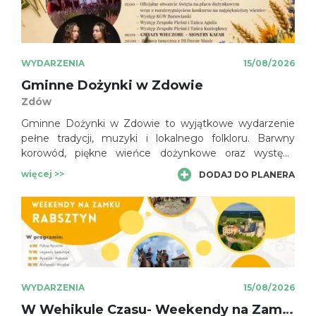
przyprawiają o dreszcze.
WYDARZENIA
15/08/2026
Gminne Dożynki w Zdowie
Zdów
Gminne Dożynki w Zdowie to wyjątkowe wydarzenie
pełne tradycji, muzyki i lokalnego folkloru. Barwny
korowód, piękne wieńce dożynkowe oraz występy
artystyczne pokazują bogactwo kultury i zwyczajów
więcej >>
DODAJ DO PLANERA
regionu.
WYDARZENIA
15/08/2026
W Wehikule Czasu- Weekendy na Zamku Rabsztyn