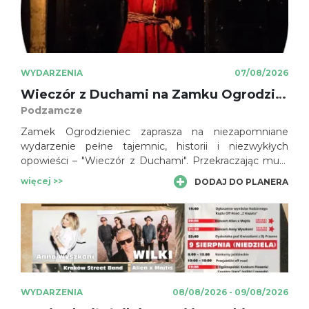
WYDARZENIA
07/08/2026
Wieczór z Duchami na Zamku Ogrodzieniec
Podzamcze
Zamek Ogrodzieniec zaprasza na niezapomniane
wydarzenie pełne tajemnic, historii i niezwykłych
opowieści – "Wieczór z Duchami". Przekraczając mury
zamku, uczestnicy wkroczą w świat legend i dawnych
więcej >>
DODAJ DO PLANERA
czasów, gdzie czekają na nich duchy minionych
wieków. To emocjonująca podróż pośród mrocznych
korytarzy i intrygujących zamkowych historii, które
przyprawiają o dreszcze.
WYDARZENIA
08/08/2026 - 09/08/2026