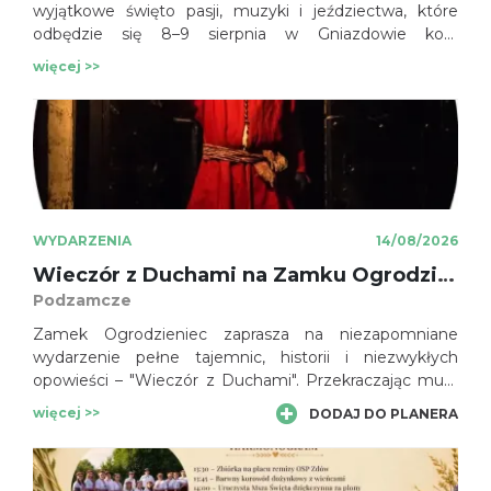
wyjątkowe święto pasji, muzyki i jeździectwa, które
odbędzie się 8–9 sierpnia w Gniazdowie koło
Koziegłów. Na uczestników czekają widowiskowe
więcej >>
pokazy konne, koncerty, zawody, parada jeździecka,
atrakcje dla rodzin oraz moc emocji w rytmie country.
WYDARZENIA
14/08/2026
Wieczór z Duchami na Zamku Ogrodzieniec
Podzamcze
Zamek Ogrodzieniec zaprasza na niezapomniane
wydarzenie pełne tajemnic, historii i niezwykłych
opowieści – "Wieczór z Duchami". Przekraczając mury
zamku, uczestnicy wkroczą w świat legend i dawnych
więcej >>
DODAJ DO PLANERA
czasów, gdzie czekają na nich duchy minionych
wieków. To emocjonująca podróż pośród mrocznych
korytarzy i intrygujących zamkowych historii, które