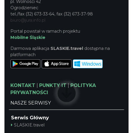
pl. Wolności 42
Ogrodzieniec
tel./fax (32) 673-33-64, fax (32) 673-37-98
biuro@jura.info.pl
Portal powstał w ramach projektu
Mobilne Śląskie
Darmowa aplikacja
SLASKIE.travel
dostępna na
platformach
KONTAKT
|
PUNKTY IT
|
POLITYKA
PRYWATNOŚCI
NASZE SERWISY
Serwis Główny
SLASKIE.travel