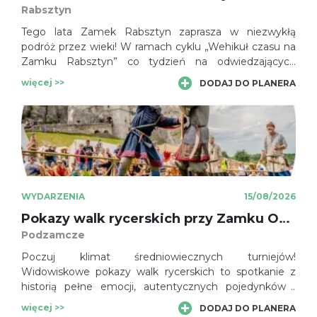
Rabsztyn
Tego lata Zamek Rabsztyn zaprasza w niezwykłą
podróż przez wieki! W ramach cyklu „Wehikuł czasu na
Zamku Rabsztyn” co tydzień na odwiedzających
czekają nowe historyczne widowiska, pokazy rycerskie i
więcej >>
DODAJ DO PLANERA
wyjątkowe spotkania z przeszłością.
WYDARZENIA
15/08/2026
Pokazy walk rycerskich przy Zamku Ogrodzieniec
Podzamcze
Poczuj klimat średniowiecznych turniejów!
Widowiskowe pokazy walk rycerskich to spotkanie z
historią pełne emocji, autentycznych pojedynków i
średniowiecznych tradycji. To atrakcja, która zachwyci
więcej >>
DODAJ DO PLANERA
zarówno miłośników historii, jak i całe rodziny.