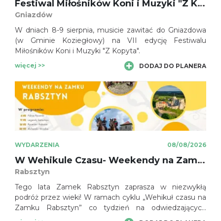
Festiwal Miłośników Koni i Muzyki "Z Kopyta"
Gniazdów
W dniach 8-9 sierpnia, musicie zawitać do Gniazdowa
(w Gminie Koziegłowy) na VII edycję Festiwalu
Miłośników Koni i Muzyki "Z Kopyta".
więcej >>
DODAJ DO PLANERA
WYDARZENIA
08/08/2026
W Wehikule Czasu- Weekendy na Zamku Rabsztyn
Rabsztyn
Tego lata Zamek Rabsztyn zaprasza w niezwykłą
podróż przez wieki! W ramach cyklu „Wehikuł czasu na
Zamku Rabsztyn” co tydzień na odwiedzających
czekają nowe historyczne widowiska, pokazy rycerskie i