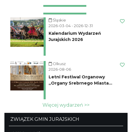
Śląskie
2026-03-04 - 2026-12-31
Kalendarium Wydarzeń
Jurajskich 2026
Olkusz
2026-08-06
Letni Festiwal Organowy
„Organy Srebrnego Miasta
2026” w Olkuszu
Więcej wydarzeń >>
ZWIĄZEK GMIN JURAJSKICH