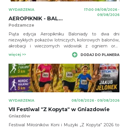
WYDARZENIA
17:00 08/08/2026 -
09/08/2026
AEROPIKNIK - BALONIADA na Zamku Ogrodzieniec
Podzamcze
Piąta edycja Aeropikniku Baloniady to dwa dni
niezwykłych pokazów lotniczych, kolorowych balonów,
akrobacji i wieczornych widowisk z ogniem oraz
pirotechniką. To wydarzenie, które zachwyci zarówno
więcej >>
DODAJ DO PLANERA
miłośników lotnictwa, jak i całe rodziny szukające
niezapomnianych atrakcji.
WYDARZENIA
08/08/2026 - 09/08/2026
VII Festiwal "Z Kopyta" w Gniazdowie
Gniazdów
Festiwal Miłośników Koni i Muzyki „Z Kopyta” 2026 to