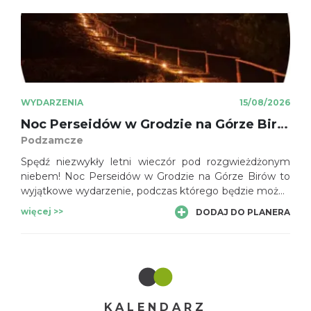
WYDARZENIA
15/08/2026
Noc Perseidów w Grodzie na Górze Birów
Podzamcze
Spędź niezwykły letni wieczór pod rozgwieżdżonym
niebem! Noc Perseidów w Grodzie na Górze Birów to
wyjątkowe wydarzenie, podczas którego będzie można
obserwować rój meteorów, poznać tajemnice nocnego
więcej >>
DODAJ DO PLANERA
nieba i poczuć niepowtarzalny klimat historycznego
grodu.
KALENDARZ