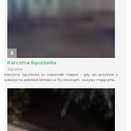
5
Karczma Sączówka
Sączów
Karczma Sączówka to wspaniałe miejsce - gdy po przylocie z
wakacji na pobliskie lotnisko w Pyrzowicach, wszyscy mają ochotę
na prawdziwą, domową, śląską kuchnię.