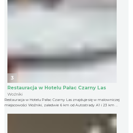
3
Restauracja w Hotelu Pałac Czarny Las
Woźniki
Restauracja w Hotelu Pałac Czarny Las znajduje się w malowniczej
miejscowości Woźniki, zaledwie 6 km od Autostrady A1 i 23 km od
Częstochowy. To eleganckie, pałacowe miejsce zachwyca
wyjątkowym charakterem i subtelną aurą minionej epoki.