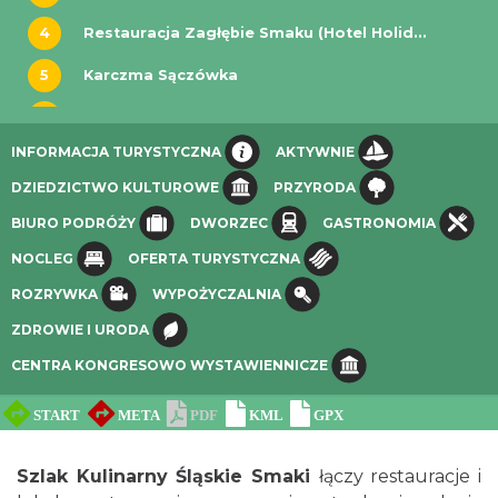
4
Restauracja Zagłębie Smaku (Hotel Holiday Inn Dąbrowa Górnicza)
5
Karczma Sączówka
6
Restauracja Dworek Carnall
INFORMACJA TURYSTYCZNA
AKTYWNIE
7
Restauracja Moderna (Hotel voco Katowice)
DZIEDZICTWO KULTUROWE
PRZYRODA
8
Restauracja KAKTUSY Kato Koncept Kulinarny
BIURO PODRÓŻY
DWORZEC
GASTRONOMIA
9
Restauracja Szyb Maciej
NOCLEG
OFERTA TURYSTYCZNA
10
Restauracja Poziom+ Food & Wine (Hotel Diament Plaza Gliwice)
ROZRYWKA
WYPOŻYCZALNIA
11
Restauracja Leśna Perła
ZDROWIE I URODA
CENTRA KONGRESOWO WYSTAWIENNICZE
12
Restauracja U Przewoźnika
13
Restauracja Dwór Bismarcka
14
Restauracja Charlotta (Pałac Baranowice)
Szlak Kulinarny Śląskie Smaki
łączy restauracje i
15
Restauracja Cysterska