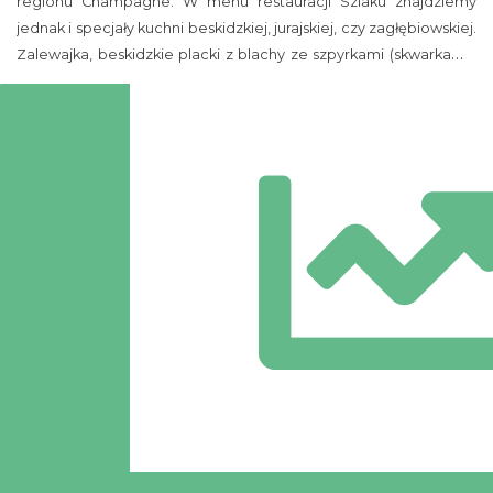
regionu Champagne. W menu restauracji Szlaku znajdziemy
jednak i specjały kuchni beskidzkiej, jurajskiej, czy zagłębiowskiej.
Zalewajka, beskidzkie placki z blachy ze szpyrkami (skwarkami),
czy serula (rodzaj żuru na maślance), to tylko niektóre z ponad
100 dań regionalnych jakie serwują restauracje Szlaku.
Trasa