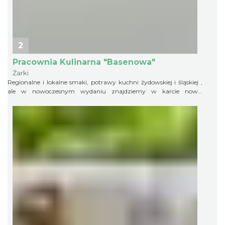
2
Pracownia Kulinarna "Basenowa"
Żarki
Regionalne i lokalne smaki, potrawy kuchni żydowskiej i śląskiej ,
ale w nowoczesnym wydaniu znajdziemy w karcie nowej
restauracji obok basenu obok basenu kąpielowago w Żarkach. Do
dyspozycji 60 miejsc siedzących , w okresie wiosenno- letnim taras
ze strefą wypoczynku chillout oraz parking.