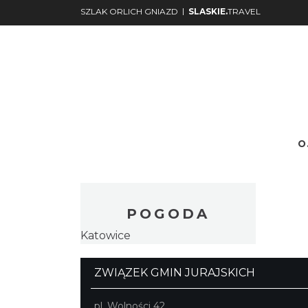
|
SZLAK ORLICH GNIAZD
SLASKIE.
TRAVEL
O.
Nr.
Podgląd
POGODA
Katowice
ZWIĄZEK GMIN JURAJSKICH
pl. Wolności 42