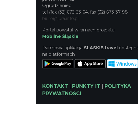
Ogrodzieniec
tel./fax (32) 673-33-64, fax (32) 673-37-98
biuro@jura.info.pl
Portal powstał w ramach projektu
Mobilne Śląskie
Darmowa aplikacja
SLASKIE.travel
dostępn
na platformach
KONTAKT
|
PUNKTY IT
|
POLITYKA
PRYWATNOŚCI