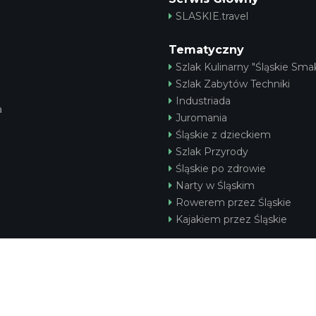
SLASKIE.travel
Tematyczny
Szlak Kulinarny "Śląskie Smak
Szlak Zabytów Techniki
Industriada
a
Juromania
Śląskie z dzieckiem
Szlak Przyrody
Śląskie po zdrowie
Narty w Śląskim
Rowerem przez Śląskie
Kajakiem przez Śląskie