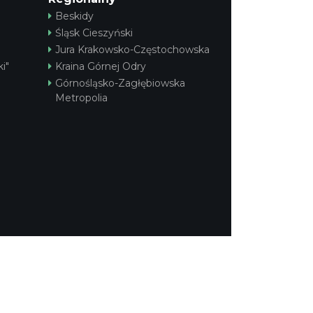
Beskidy
Śląsk Cieszyński
Jura Krakowsko-Częstochowska
i"
Kraina Górnej Odry
Górnośląsko-Zagłębiowska
Metropolia