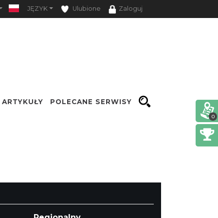
JĘZYK
Ulubione
Zaloguj
ARTYKUŁY
POLECANE SERWISY
0
Opcje
Regionalny