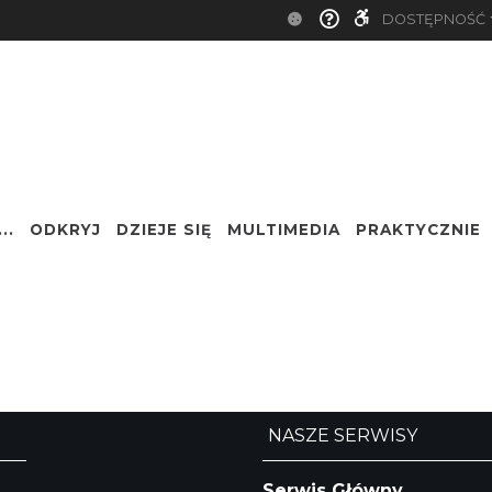
DOSTĘPNOŚĆ
..
ODKRYJ
DZIEJE SIĘ
MULTIMEDIA
PRAKTYCZNIE
Nazwa
NASZE SERWISY
Serwis Główny