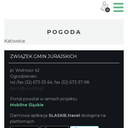
0
POGODA
Katowice
ZWIĄZEK GMIN JURAJSKICH
pl. Wolności 42
Ogrodzieniec
tel./fax (32) 673-33-64, fax (32) 673-37-98
biuro@jura.info.pl
Portal powstał w ramach projektu
Mobilne Śląskie
Darmowa aplikacja
SLASKIE.travel
dostępna na
platformach