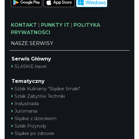
KONTAKT
|
PUNKTY IT
|
POLITYKA
PRYWATNOŚCI
NASZE SERWISY
Serwis Główny
SLASKIE.travel
Tematyczny
Szlak Kulinarny "Śląskie Smaki"
Szlak Zabytów Techniki
Industriada
Juromania
Śląskie z dzieckiem
Szlak Przyrody
Śląskie po zdrowie