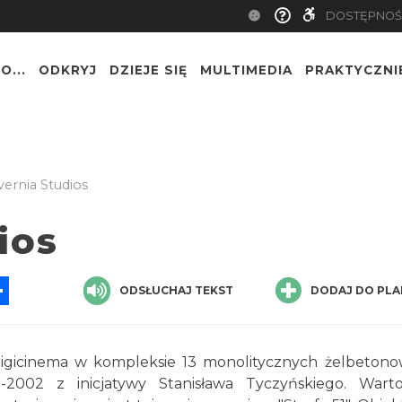
DOSTĘPNOŚ
O...
ODKRYJ
DZIEJE SIĘ
MULTIMEDIA
PRAKTYCZNI
vernia Studios
ios
App
ssenger
Share
ODSŁUCHAJ TEKST
DODAJ DO PLA
Digicinema w kompleksie 13 monolitycznych żelbeton
2002 z inicjatywy Stanisława Tyczyńskiego. Wart