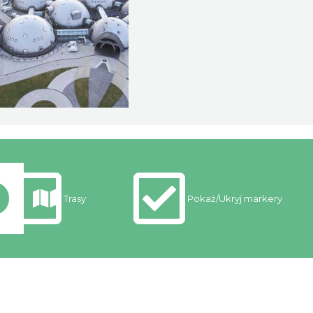
Trasy
Pokaż/Ukryj markery