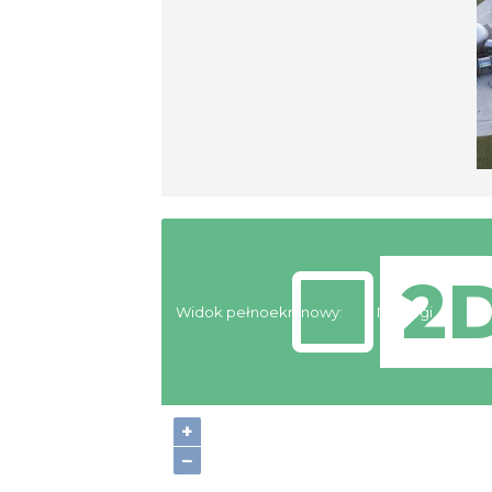
Widok pełnoekranowy:
Noclegi
+
−