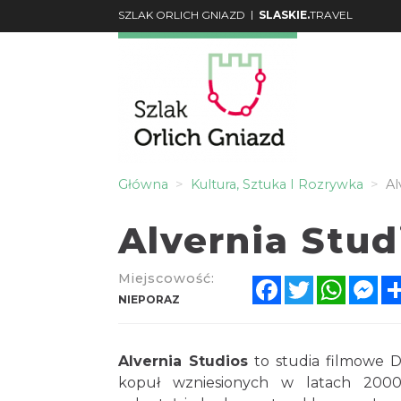
|
SZLAK ORLICH GNIAZD
SLASKIE.
TRAVEL
Główna
Kultura, Sztuka I Rozrywka
Al
Alvernia Stud
Miejscowość:
Facebook
Twitter
Whats
Me
NIEPORAZ
Alvernia Studios
to studia filmowe 
kopuł wzniesionych w latach 2000-