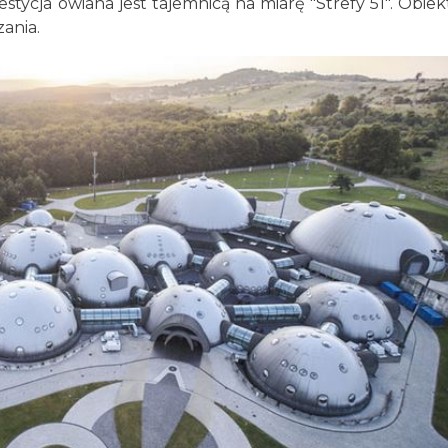
tycja owiana jest tajemnicą na miarę "Strefy 51". Obiekt
zania.