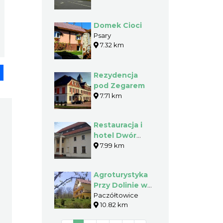
Domek Cioci
Psary
7.32 km
pp
senger
Share
Rezydencja
pod Zegarem
7.71 km
Restauracja i
hotel Dwór
Zieleniewskich
7.99 km
w Trzebini
Agroturystyka
Przy Dolinie w
Paczółtowicach
Paczółtowice
10.82 km