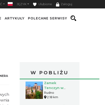
Ć
JĘZYK
Ulubione
Zaloguj
E
ARTYKUŁY
POLECANE SERWISY
W POBLIŻU
NERA
Zamek
Tenczyn w
Rudnie
Rudno
owych
2.18 km
ownia