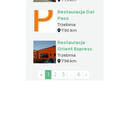
Restauracja Del
Paso
Trzebinia
7.90 km
Restauracja
Orient Express
Trzebinia
7.96 km
«
1
2
3
…
6
»