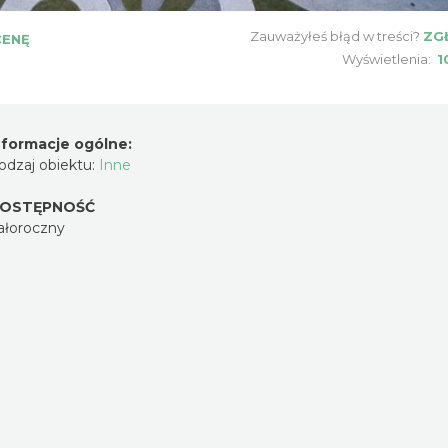
Zauważyłeś błąd w treści?
ZG
CENĘ
Wyświetlenia:
1
nformacje ogólne:
odzaj obiektu:
Inne
OSTĘPNOŚĆ
ałoroczny