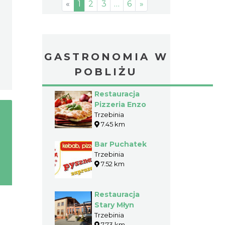
«
1
2
3
…
6
»
GASTRONOMIA W
POBLIŻU
Restauracja
Pizzeria Enzo
Trzebinia
7.45 km
Bar Puchatek
Trzebinia
7.52 km
Restauracja
Stary Młyn
Trzebinia
7.73 km