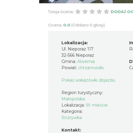
Twoja ocena:
DODAJ O
Ocena:
0.0
(Oddano 0 głosy)
Lokalizacja:
I
Ul. Nieporaz 117
R
32-566 Nieporaz
Gmina:
Alwernia
D
Powiat:
chrzanowski
C
Pokaż wskazówki dojazdu
Region turystyczny:
Małopolska
Lokalizacja:
W mieście
Kategoria:
Rozrywka
Kontakt: