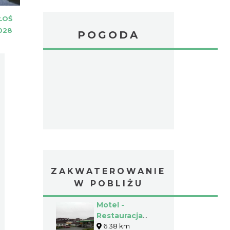
ŁOŚ
028
POGODA
ZAKWATEROWANIE
W POBLIŻU
Motel -
Restauracja
Lech
6.38 km