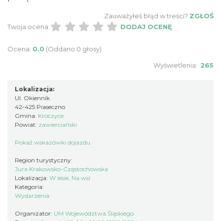
Zauważyłeś błąd w treści?
ZGŁOŚ
Twoja ocena:
DODAJ OCENĘ
Ocena:
0.0
(Oddano 0 głosy)
Wyświetlenia:
265
Lokalizacja:
Międzynarodowy Turniej Rycerski w
Ul. Okiennik
Podzamczu 2026
42-425 Piaseczno
Podzamcze
Gmina:
Kroczyce
7.30 km
2026-08-22
Powiat:
zawierciański
Pokaż wskazówki dojazdu
Region turystyczny:
Jura Krakowsko-Częstochowska
Lokalizacja:
W lesie, Na wsi
Kategoria:
Wydarzenia
Organizator:
UM Województwa Śląskiego
AEROPIKNIK - BALONIADA na Zamku