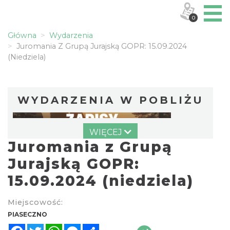
0
Główna
Wydarzenia
Juromania Z Grupą Jurajską GOPR: 15.09.2024
(niedziela)
WYDARZENIA W POBLIŻU
WIĘCEJ
Juromania z Grupą
Jurajską GOPR:
15.09.2024 (niedziela)
Festiwal Biegowy JuraRun 2026. Wielkie
Miejscowość:
bieganie wraca na Jurę!
PIASECZNO
4.43 km
2026-10-02
Facebook
Twitter
WhatsApp
Messenger
Share