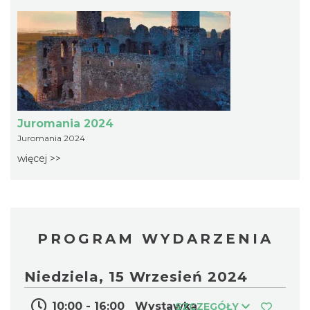
Podzamcze
7.33 km
2026-08-21
Juromania 2024
Juromania 2024
więcej >>
Podzamcze
7.33 km
2026-08-28
PROGRAM WYDARZENIA
Niedziela, 15 Wrzesień 2024
10:00 - 16:00
Wystawka
SZCZEGÓŁY