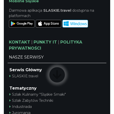
Mobilne Śląskie
Darmowa aplikacja
SLASKIE.travel
dostępna na
Podzamcze
platformach
7.33 km
2026-09-18
KONTAKT
|
PUNKTY IT
|
POLITYKA
PRYWATNOŚCI
NASZE SERWISY
Podzamcze
Serwis Główny
7.33 km
2026-09-25
SLASKIE.travel
Tematyczny
Szlak Kulinarny "Śląskie Smaki"
Szlak Zabytów Techniki
Industriada
Juromania