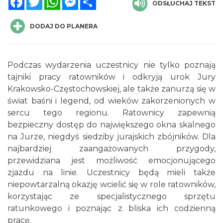
ODSŁUCHAJ TEKST
DODAJ DO PLANERA
Podczas wydarzenia uczestnicy nie tylko poznają
tajniki pracy ratowników i odkryją urok Jury
Metal vs Core Zawiercie 2026
Krakowsko-Częstochowskiej, ale także zanurzą się w
Zawiercie
świat baśni i legend, od wieków zakorzenionych w
6.45 km
2026-09-05
sercu tego regionu. Ratownicy zapewnią
bezpieczny dostęp do największego okna skalnego
na Jurze, niegdyś siedziby jurajskich zbójników. Dla
najbardziej zaangażowanych przygody,
przewidziana jest możliwość emocjonującego
zjazdu na linie. Uczestnicy będą mieli także
niepowtarzalną okazję wcielić się w role ratowników,
korzystając ze specjalistycznego sprzętu
Noc Perseidów w Grodzie na Górze Birów
ratunkowego i poznając z bliska ich codzienną
Podzamcze
pracę.
6.91 km
2026-08-15