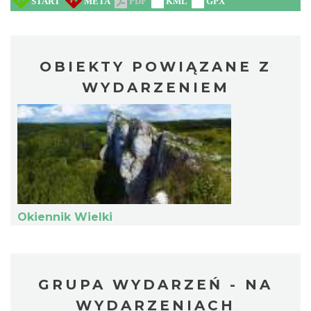
OBIEKTY POWIĄZANE Z
Wieczór z Duchami na Zamku
Ogrodzieniec
WYDARZENIEM
Podzamcze
7.33 km
2026-08-07
Okiennik Wielki
Podzamcze
7.33 km
2026-08-14
GRUPA WYDARZEŃ - NA
WYDARZENIACH