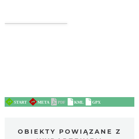
Wieczór z Duchami na Zamku
Ogrodzieniec
Podzamcze
8.07 km
2026-08-07
Podzamcze
8.07 km
2026-08-14
OBIEKTY POWIĄZANE Z