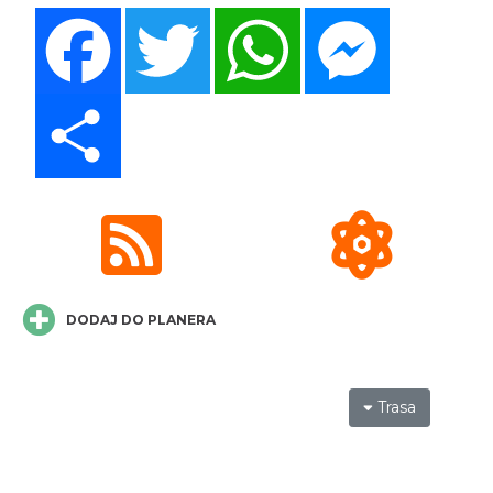
Facebook
Twitter
WhatsApp
Messenger
DISCO-OGRO FESTIWAL przy Zamku
Ogrodzieniec
Share
Podzamcze
8.05 km
2026-08-28
DODAJ DO PLANERA
Pokazy konne przy Zamku Ogrodzieniec
Podzamcze
8.05 km
2026-08-16
Trasa