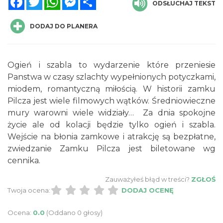
ODSŁUCHAJ TEKST
DODAJ DO PLANERA
Ogień i szabla to wydarzenie które przeniesie
Panstwa w czasy szlachty wypełnionych potyczkami,
miodem, romantyczną miłością. W historii zamku
Międzynarodowy Turniej Rycerski w
Pilcza jest wiele filmowych wątków. Średniowieczne
Podzamczu 2026
mury warowni wiele widziały… Za dnia spokojne
Podzamcze
życie ale od kolacji będzie tylko ogień i szabla.
8.05 km
2026-08-22
Wejście na błonia zamkowe i atrakcję są bezpłatne,
zwiedzanie Zamku Pilcza jest biletowane wg
cennika.
Zauważyłeś błąd w treści?
ZGŁOŚ
Twoja ocena:
DODAJ OCENĘ
Ocena:
0.0
(Oddano 0 głosy)
AEROPIKNIK - BALONIADA na Zamku