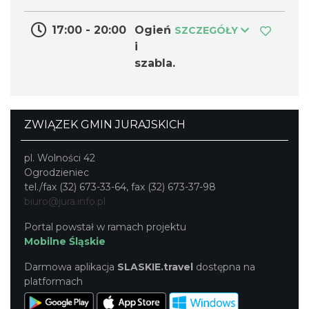
17:00 - 20:00
Ogień
SZCZEGÓŁY
Podzamcze
i
8.07 km
2026-09-18
szabla.
ZWIĄZEK GMIN JURAJSKICH
pl. Wolności 42
Ogrodzieniec
Podzamcze
tel./fax (32) 673-33-64, fax (32) 673-37-98
8.07 km
2026-09-25
biuro@jura.info.pl
Portal powstał w ramach projektu
Mobilne Śląskie
Darmowa aplikacja
SLASKIE.travel
dostępna na
platformach