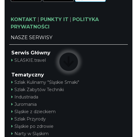
Podzamcze
8.07 km
2026-09-06
KONTAKT
|
PUNKTY IT
|
POLITYKA
PRYWATNOŚCI
NASZE SERWISY
Serwis Główny
SLASKIE.travel
Podzamcze
Tematyczny
8.07 km
2026-09-13
Szlak Kulinarny "Śląskie Smaki"
Szlak Zabytów Techniki
Industriada
Juromania
Śląskie z dzieckiem
Szlak Przyrody
Śląskie po zdrowie
Narty w Śląskim
Noc Perseidów w Grodzie na Górze Birów