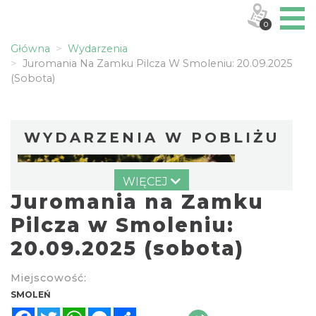
0
Główna
Wydarzenia
Juromania Na Zamku Pilcza W Smoleniu: 20.09.2025
(sobota)
WYDARZENIA W POBLIŻU
WIĘCEJ
Juromania na Zamku
Pilcza w Smoleniu:
20.09.2025 (sobota)
Piknik Trzech Winnic w Winnicy Białe Skały
Miejscowość:
przy Hotelu Poziom 511
SMOLEŃ
Podzamcze
Facebook
Twitter
WhatsApp
Messenger
Share
7.97 km
2026-08-08