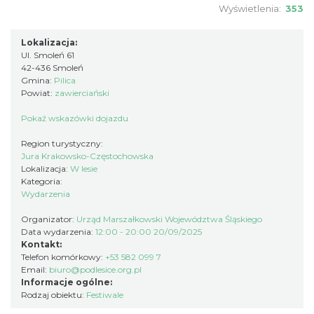
Wyświetlenia:
353
Ogrodzieniec
Podzamcze
Lokalizacja:
8.05 km
2026-08-08
Ul. Smoleń 61
42-436 Smoleń
Gmina:
Pilica
Powiat:
zawierciański
Pokaż wskazówki dojazdu
Region turystyczny:
Jura Krakowsko-Częstochowska
Lokalizacja:
W lesie
Pokazy walk rycerskich przy Zamku
Kategoria:
Ogrodzieniec
Wydarzenia
Podzamcze
Organizator:
Urząd Marszałkowski Województwa Śląskiego
8.05 km
2026-08-15
Data wydarzenia:
12:00 - 20:00 20/09/2025
Kontakt:
Telefon komórkowy:
+53 582 099 7
Email:
biuro@podlesice.org.pl
Informacje ogólne:
Rodzaj obiektu:
Festiwale