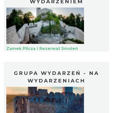
WYDARZENIEM
Podzamcze
8.07 km
2026-08-21
Zamek Pilcza i Rezerwat Smoleń
GRUPA WYDARZEŃ - NA
WYDARZENIACH
Podzamcze
8.07 km
2026-08-28