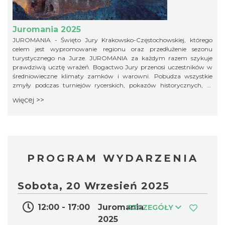
Juromania 2025
JUROMANIA - Święto Jury Krakowsko-Częstochowskiej, którego
Podzamcze
celem jest wypromowanie regionu oraz przedłużenie sezonu
8.07 km
2026-09-04
turystycznego na Jurze. JUROMANIA za każdym razem szykuje
prawdziwą ucztę wrażeń. Bogactwo Jury przenosi uczestników w
średniowieczne klimaty zamków i warowni. Pobudza wszystkie
zmyły podczas turniejów rycerskich, pokazów historycznych, w
regionalnej kuchni czy na licznych warsztatach i zajęciach
więcej >>
edukacyjnych. Dla aktywnych czekają wspinaczki pod okiem
instruktorów, rajdy i wycieczki z przewodnikiem
Podzamcze
8.07 km
2026-09-11
PROGRAM WYDARZENIA
Sobota, 20 Wrzesień 2025
12:00 - 17:00
Juromania
SZCZEGÓŁY
2025