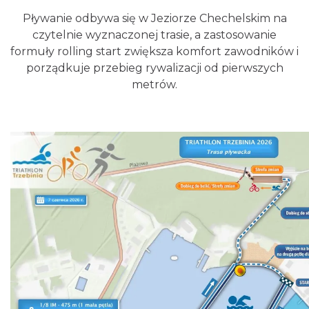
Dożynki Gminy Zielonki 2026 w
Pływanie odbywa się w Jeziorze Chechelskim na
Trojanowicach
czytelnie wyznaczonej trasie, a zastosowanie
Trojanowice
formuły rolling start zwiększa komfort zawodników i
29.69 km
2026-08-22
porządkuje przebieg rywalizacji od pierwszych
metrów.
Alicja Majewska & Włodzimierz Korcz &
Warsaw String Quartet - Jubileusz
Katowice
29.82 km
2026-09-18