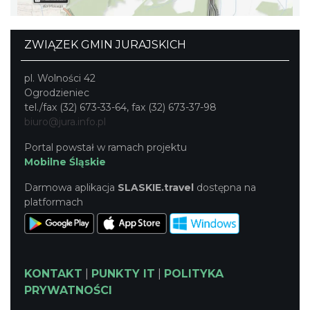
ZWIĄZEK GMIN JURAJSKICH
pl. Wolności 42
Ogrodzieniec
tel./fax (32) 673-33-64, fax (32) 673-37-98
biuro@jura.info.pl
Portal powstał w ramach projektu
Mobilne Śląskie
Darmowa aplikacja
SLASKIE.travel
dostępna na
platformach
KONTAKT
|
PUNKTY IT
|
POLITYKA
PRYWATNOŚCI