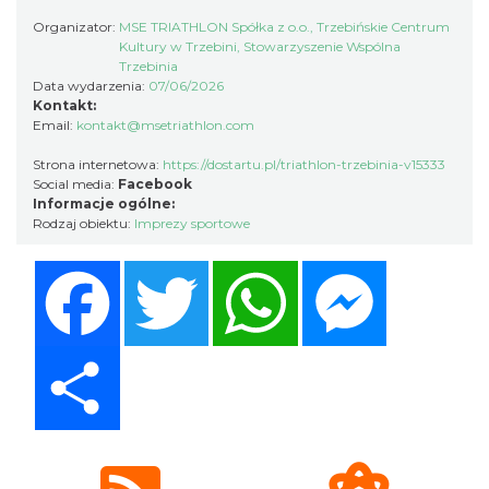
Organizator:
MSE TRIATHLON Spółka z o.o., Trzebińskie Centrum
Kultury w Trzebini, Stowarzyszenie Wspólna
Trzebinia
Data wydarzenia:
07/06/2026
Kontakt:
Email:
kontakt@msetriathlon.com
Strona internetowa:
https://dostartu.pl/triathlon-trzebinia-v15333
Social media:
Facebook
Informacje ogólne:
Rodzaj obiektu:
Imprezy sportowe
Facebook
Twitter
WhatsApp
Messenger
Share