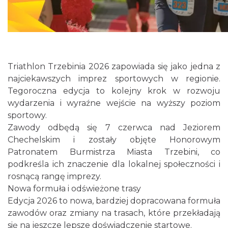
Rabsztyn
18.45 km
2026-09-06
Triathlon Trzebinia 2026 zapowiada się jako jedna z
najciekawszych imprez sportowych w regionie.
Tegoroczna edycja to kolejny krok w rozwoju
wydarzenia i wyraźne wejście na wyższy poziom
sportowy.
Rabsztyn
18.51 km
2026-08-08
Zawody odbędą się 7 czerwca nad Jeziorem
Chechelskim i zostały objęte Honorowym
Patronatem Burmistrza Miasta Trzebini, co
podkreśla ich znaczenie dla lokalnej społeczności i
rosnącą rangę imprezy.
Nowa formuła i odświeżone trasy
Edycja 2026 to nowa, bardziej dopracowana formuła
zawodów oraz zmiany na trasach, które przekładają
Rabsztyn
się na jeszcze lepsze doświadczenie startowe.