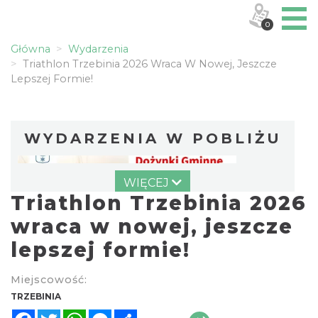
0
Główna
Wydarzenia
Triathlon Trzebinia 2026 Wraca W Nowej, Jeszcze
Lepszej Formie!
WYDARZENIA W POBLIŻU
WIĘCEJ
Triathlon Trzebinia 2026
wraca w nowej, jeszcze
lepszej formie!
Dożynki Gminne w Lgocie
Miejscowość:
Lgota
TRZEBINIA
8.96 km
2026-08-23
Facebook
Twitter
WhatsApp
Messenger
Share