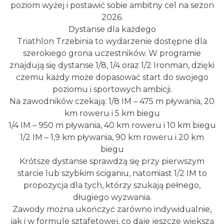
poziom wyżej i postawić sobie ambitny cel na sezon
2026.
Dystanse dla każdego
Triathlon Trzebinia to wydarzenie dostępne dla
Poland Bachaturo Festiwal
szerokiego grona uczestników. W programie
Katowice
znajdują się dystanse 1/8, 1/4 oraz 1/2 Ironman, dzięki
29.98 km
2026-08-14
czemu każdy może dopasować start do swojego
poziomu i sportowych ambicji.
Na zawodników czekają: 1/8 IM – 475 m pływania, 20
km roweru i 5 km biegu
1/4 IM – 950 m pływania, 40 km roweru i 10 km biegu
1/2 IM – 1,9 km pływania, 90 km roweru i 20 km
biegu
Krótsze dystanse sprawdzą się przy pierwszym
17th WORLD BRIDGE SERIES – Katowice
starcie lub szybkim ściganiu, natomiast 1/2 IM to
2026
propozycja dla tych, którzy szukają pełnego,
Katowice
29.98 km
2026-08-20
długiego wyzwania.
Zawody można ukończyć zarówno indywidualnie,
jak i w formule sztafetowej, co daje jeszcze większą