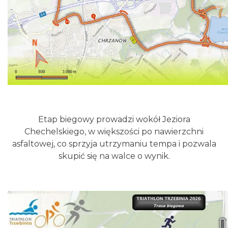
Zimna Połówka & Ćwiartka czyli Extremalny
Półmaraton oraz Ćwierćmaraton Jurajski
Niegowonice
24.72 km
2026-12-19
Etap biegowy prowadzi wokół Jeziora
Chechelskiego, w większości po nawierzchni
asfaltowej, co sprzyja utrzymaniu tempa i pozwala
skupić się na walce o wynik.
OFF Festival 2026
Katowice