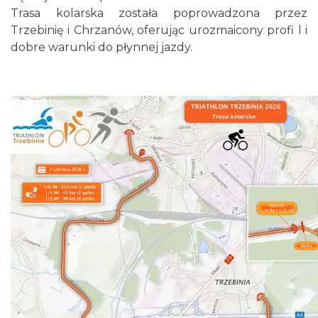
18.51 km
2026-08-15
Trasa kolarska została poprowadzona przez
Trzebinię i Chrzanów, oferując urozmaicony profi l i
dobre warunki do płynnej jazdy.
Rabsztyn
18.51 km
2026-08-22
Rabsztyn
18.51 km
2026-08-29