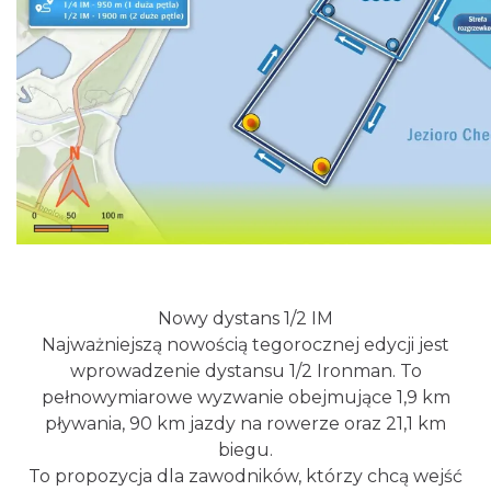
44. Rawa Blues Festival
Katowice
29.82 km
2026-10-03
Nowy dystans 1/2 IM
Henryk Miśkiewicz – 75 lat Mistrza i Goście
Najważniejszą nowością tegorocznej edycji jest
Katowice
wprowadzenie dystansu 1/2 Ironman. To
29.82 km
2026-10-18
pełnowymiarowe wyzwanie obejmujące 1,9 km
pływania, 90 km jazdy na rowerze oraz 21,1 km
biegu.
To propozycja dla zawodników, którzy chcą wejść