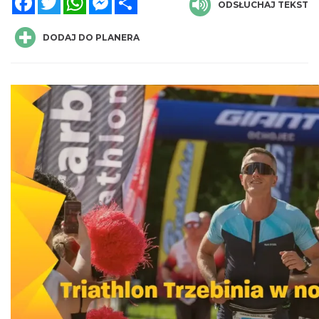
ODSŁUCHAJ TEKST
DODAJ DO PLANERA
Letnie Kino Plenerowe 2026 na olkuskim
Rynku
Olkusz
15.68 km
2026-08-28
III Zlot Klasyków pod Zamkiem w
Rabsztynie