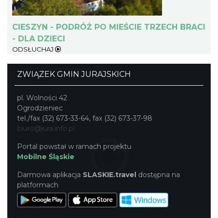
CIESZYN - PODRÓŻ PO MIEŚCIE TRZECH BRACI
- DLA DZIECI
ODSŁUCHAJ
Ślad. Litera. Piksel. Wystawa z okazji 30-
ZWIĄZEK GMIN JURAJSKICH
lecia Muzeum Drukarstwa w Cieszynie
Cieszyn
pl. Wolności 42
0.42 km
2026-07-01
Ogrodzieniec
tel./fax (32) 673-33-64, fax (32) 673-37-98
biuro@jura.info.pl
Portal powstał w ramach projektu
Mobilne Śląskie
Darmowa aplikacja
SLASKIE.travel
dostępna na
platformach
Cieszyn
0.50 km
2026-08-14