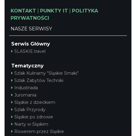
KONTAKT
|
PUNKTY IT
|
POLITYKA
PRYWATNOŚCI
NASZE SERWISY
Serwis Główny
Cieszyn
SLASKIE.travel
0.50 km
2026-08-21
Tematyczny
Szlak Kulinarny "Śląskie Smaki"
Szlak Zabytów Techniki
Industriada
Juromania
Śląskie z dzieckiem
Cieszyn
Szlak Przyrody
0.50 km
2026-08-28
Śląskie po zdrowie
Narty w Śląskim
Rowerem przez Śląskie