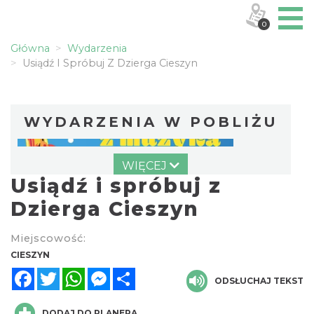
0
Główna
Wydarzenia
Usiądź I Spróbuj Z Dzierga Cieszyn
WYDARZENIA W POBLIŻU
WIĘCEJ
Usiądź i spróbuj z
Dzierga Cieszyn
Miejscowość:
Cieszyn
CIESZYN
0.00 km
2026-08-09
Facebook
Twitter
WhatsApp
Messenger
Share
ODSŁUCHAJ TEKST
DODAJ DO PLANERA