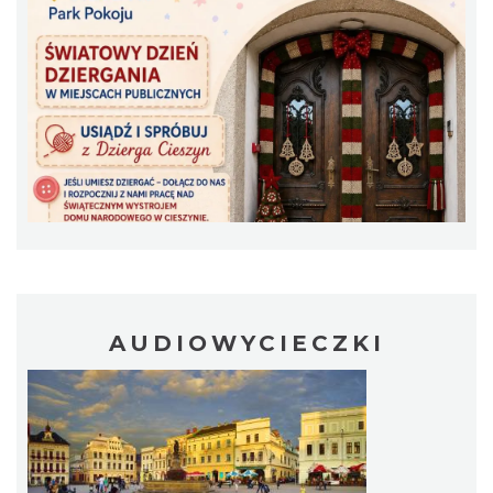
Spektakl "Tajemnica 16. piętra"
Cieszyn
0.33 km
2026-10-18
„Daniec kontra Kryszak”
Cieszyn
AUDIOWYCIECZKI
0.33 km
2026-11-08