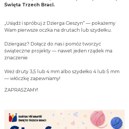
Święta Trzech Braci.
„Usiądź i spróbuj z Dzierga Cieszyn” — pokażemy
Cieszyn
Wam pierwsze oczka na drutach lub szydełku.
0.08 km
2026-08-09
Dziergasz? Dołącz do nas i pomóż tworzyć
świąteczne projekty — nawet jeden rządek ma
znaczenie
Weź druty 3,5 lub 4 mm albo szydełko 4 lub 5 mm
— włóczkę zapewniamy!
Cieszyn
ZAPRASZAMY!
0.08 km
2026-08-16