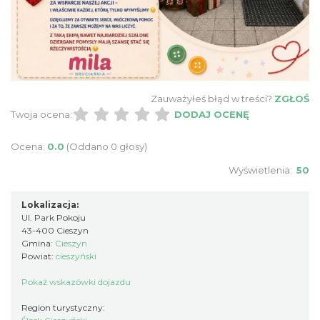
Cieszyn
0.11 km
2026-08-14
Zauważyłeś błąd w treści?
ZGŁOŚ
Twoja ocena:
DODAJ OCENĘ
Ocena:
0.0
(Oddano 0 głosy)
Cieszyn
Wyświetlenia:
50
0.11 km
2026-08-21
Lokalizacja:
Ul. Park Pokoju
43-400 Cieszyn
Gmina:
Cieszyn
Powiat:
cieszyński
Pokaż wskazówki dojazdu
Region turystyczny:
Cieszyn