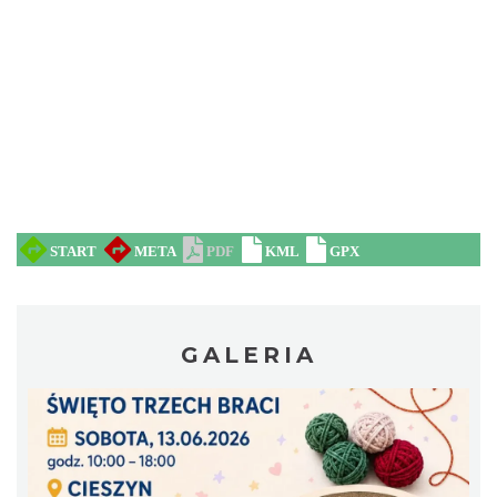
Cieszyn
0.32 km
2026-08-23
Koncert na głos i organy - Paweł Konik &
Maciej Zakrzewski
Cieszyn
0.32 km
2026-09-06
GALERIA