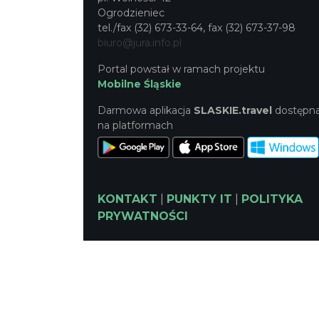
Ogrodzieniec
tel./fax (32) 673-33-64, fax (32) 673-37-98
biuro@jura.info.pl
Portal powstał w ramach projektu
Mobilne Śląskie
Darmowa aplikacja
SLASKIE.travel
dostępn
na platformach
KONTAKT
|
PUNKTY IT
|
POLITYKA
PRYWATNOŚCI