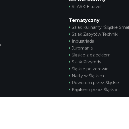
SLASKIE.travel
Tematyczny
Szlak Kulinarny "Śląskie Smak
Szlak Zabytów Techniki
Industriada
a
Juromania
Śląskie z dzieckiem
Szlak Przyrody
Śląskie po zdrowie
Narty w Śląskim
Rowerem przez Śląskie
Kajakiem przez Śląskie