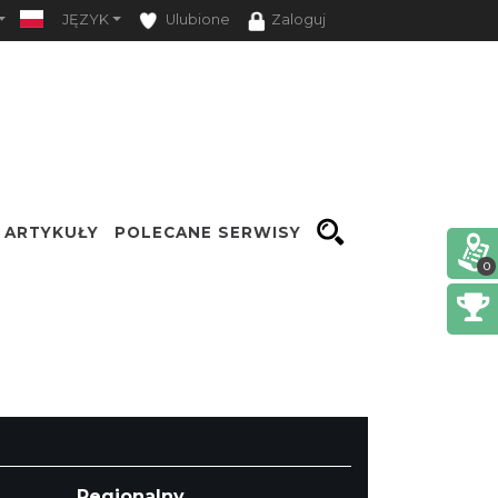
JĘZYK
Ulubione
Zaloguj
ARTYKUŁY
POLECANE SERWISY
0
Opcje
Regionalny