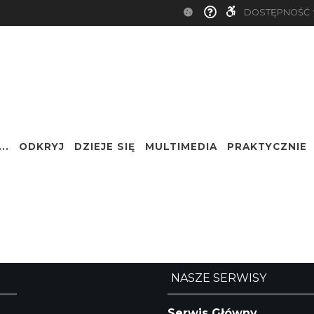
DOSTĘPNOŚĆ
..
ODKRYJ
DZIEJE SIĘ
MULTIMEDIA
PRAKTYCZNIE
Nazwa
NASZE SERWISY
Serwis Główny