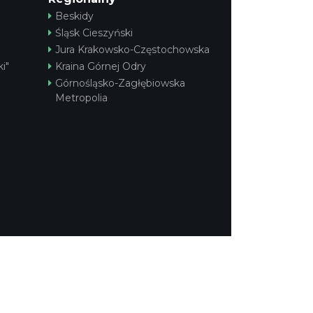
Beskidy
Śląsk Cieszyński
Jura Krakowsko-Częstochowska
i"
Kraina Górnej Odry
Górnośląsko-Zagłębiowska
Metropolia