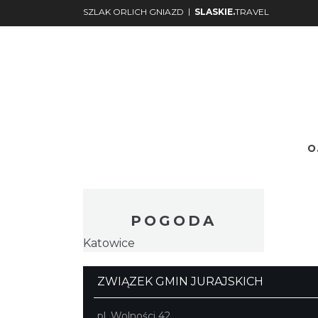
|
SZLAK ORLICH GNIAZD
SLASKIE.
TRAVEL
O.
Nr.
Podgląd
POGODA
Katowice
ZWIĄZEK GMIN JURAJSKICH
pl. Wolności 42