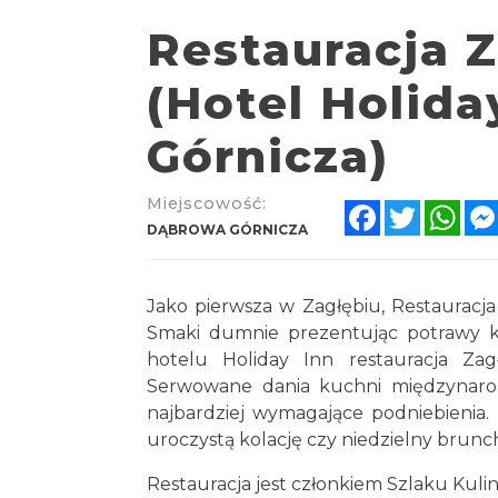
Restauracja 
(Hotel Holid
Górnicza)
Miejscowość:
Facebook
Twitter
Wha
DĄBROWA GÓRNICZA
Jako pierwsza w Zagłębiu, Restauracja
Smaki dumnie prezentując potrawy ku
hotelu Holiday Inn restauracja Za
Serwowane dania kuchni międzynarod
najbardziej wymagające podniebienia.
uroczystą kolację czy niedzielny brunch 
Restauracja jest członkiem Szlaku Kuli