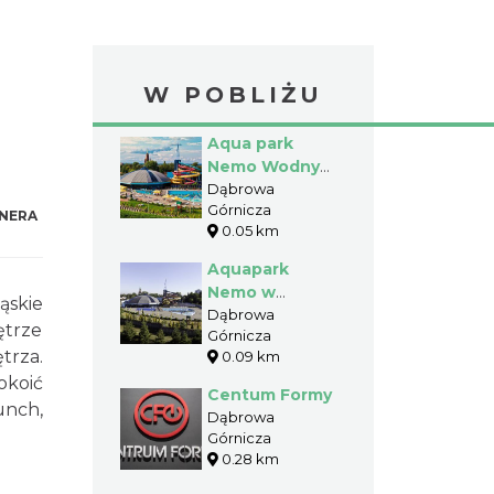
W POBLIŻU
Aqua park
Nemo Wodny
Świat
Dąbrowa
Górnicza
NERA
0.05 km
Aquapark
Nemo w
ąskie
Dąbrowie
Dąbrowa
ętrze
Górnicza
Górniczej
trza.
0.09 km
okoić
Centum Formy
unch,
Dąbrowa
Górnicza
0.28 km