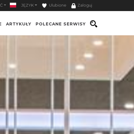
Ć
JĘZYK
Ulubione
Zaloguj
E
ARTYKUŁY
POLECANE SERWISY