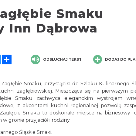
Zagłębie Smaku
ay Inn Dąbrowa
tsApp
Messenger
Share
ODSŁUCHAJ TEKST
DODAJ DO PLA
 Zagłębie Smaku, przystąpiła do Szlaku Kulinarnego Śl
chni zagłębiowskiej. Mieszcząca się na pierwszym pi
głębie Smaku zachwyca eleganckim wystrojem wnę
owej z akcentami kuchni regionalnej pozwolą zasp
 Zagłębie Smaku to doskonałe miejsce na biznesowy l
w gronie przyjaciół i rodziny.
narnego Śląskie Smaki.