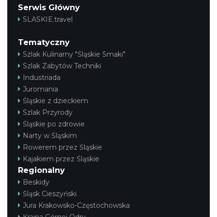
Serwis Główny
SLASKIE.travel
Tematyczny
Szlak Kulinarny "Śląskie Smaki"
Szlak Zabytów Techniki
Industriada
Juromania
Śląskie z dzieckiem
Szlak Przyrody
Śląskie po zdrowie
Narty w Śląskim
Rowerem przez Śląskie
Kajakiem przez Śląskie
Regionalny
Beskidy
Śląsk Cieszyński
Jura Krakowsko-Częstochowska