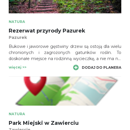
NATURA
Rezerwat przyrody Pazurek
Pazurek
Bukowe i jaworowe gęstwiny drzew są ostoją dla wielu
chronionych i zagrożonych gatunków roślin. To
doskonałe miejsce na rodzinną wycieczkę, a nie ma nic
przyjemniejszego, niż wypoczynek latem w
więcej >>
DODAJ DO PLANERA
orzeźwiającym cieniu drzew.
NATURA
Park Miejski w Zawierciu
Zawiercie