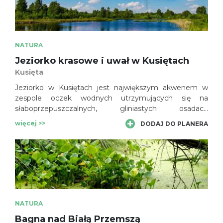
NATURA
Jeziorko krasowe i uwał w Kusiętach
Kusięta
Jeziorko w Kusiętach jest największym akwenem w
zespole oczek wodnych utrzymujących się na
słaboprzepuszczalnych, gliniastych osadach
wypełniających leje krasowe, które stosunkowo licznie
więcej >>
DODAJ DO PLANERA
występują w rejonie Kusięta – Srocko – Małusy Wielkie.
To jedyne tego rodzaju obiekty na Wyżynie Krakowsko-
Częstochowskiej.
NATURA
Bagna nad Białą Przemszą