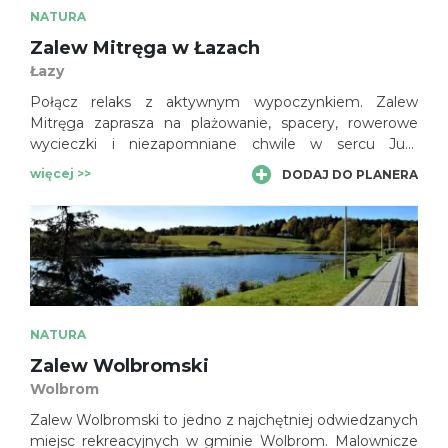
NATURA
Zalew Mitręga w Łazach
Łazy
Połącz relaks z aktywnym wypoczynkiem. Zalew
Mitręga zaprasza na plażowanie, spacery, rowerowe
wycieczki i niezapomniane chwile w sercu Jury
Krakowsko-Częstochowskiej.
więcej >>
DODAJ DO PLANERA
NATURA
Zalew Wolbromski
Wolbrom
Zalew Wolbromski to jedno z najchętniej odwiedzanych
miejsc rekreacyjnych w gminie Wolbrom. Malownicze