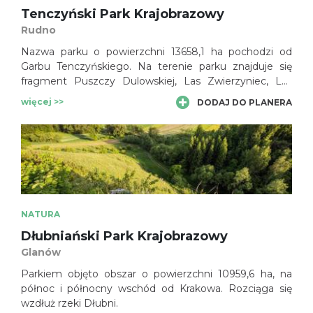
Tenczyński Park Krajobrazowy
Rudno
Nazwa parku o powierzchni 13658,1 ha pochodzi od
Garbu Tenczyńskiego. Na terenie parku znajduje się
fragment Puszczy Dulowskiej, Las Zwierzyniec, Las
Zabierzowski oraz malownicze tereny pomiędzy
więcej >>
DODAJ DO PLANERA
Nielepicami a Zabierzowem.
NATURA
Dłubniański Park Krajobrazowy
Glanów
Parkiem objęto obszar o powierzchni 10959,6 ha, na
północ i północny wschód od Krakowa. Rozciąga się
wzdłuż rzeki Dłubni.