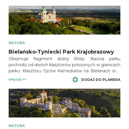
NATURA
Bielańsko-Tyniecki Park Krajobrazowy
Obejmuje fragment doliny Wisły. Nazwa parku
pochodzi od dwóch klasztorów położonych w granicach
parku: Klasztoru Ojców Kamedułów na Bielanach oraz
Opactwa Ojców Benedyktynów w Tyńcu. Powierzchnia
więcej >>
DODAJ DO PLANERA
parku wynosi 6415,5 ha.
NATURA