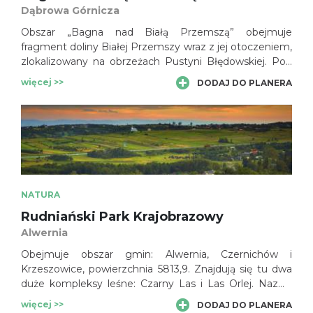
Dąbrowa Górnicza
Obszar „Bagna nad Białą Przemszą” obejmuje
fragment doliny Białej Przemszy wraz z jej otoczeniem,
zlokalizowany na obrzeżach Pustyni Błędowskiej. Pod
względem przyrodniczym jest to teren o dużym
więcej >>
DODAJ DO PLANERA
zróżnicowaniu siedlisk, wynikającym z uwarunkowań
naturalnych tj. geologii i rzeźby terenu oraz warunków
hydrologicznych, a także prowadzonej na tym terenie
gospodarki człowieka.
NATURA
Rudniański Park Krajobrazowy
Alwernia
Obejmuje obszar gmin: Alwernia, Czernichów i
Krzeszowice, powierzchnia 5813,9. Znajdują się tu dwa
duże kompleksy leśne: Czarny Las i Las Orlej. Nazwa
parku pochodzi od rozleglej Doliny Potoku Rudno.
więcej >>
DODAJ DO PLANERA