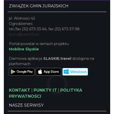
ZWIĄZEK GMIN JURAJSKICH
pl. Wolności 42
Ogrodzieniec
tel./fax (32) 673-33-64, fax (32) 673-37-98
biuro@jura.info.pl
Portal powstał w ramach projektu
Mobilne Śląskie
Darmowa aplikacja
SLASKIE.travel
dostępna na
platformach
KONTAKT
|
PUNKTY IT
|
POLITYKA
PRYWATNOŚCI
NASZE SERWISY