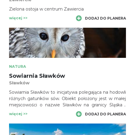
Zielona ostoja w centrum Zawiercia
więcej >>
DODAJ DO PLANERA
NATURA
Sowiarnia Sławków
Sławków
Sowiarnia Sławków to inicjatywa polegająca na hodowli
różnych gatunków sów. Obiekt położony jest w małej
miejscowości o nazwie Sławków na granicy Śląska i
Małopolski. W połowie roku 2022 w hodowli żyje 6
więcej >>
DODAJ DO PLANERA
gatunków sów. Zamysłem jest zgromadzenie w
jednym miejscu wszystkich sów występujących w
Polsce.