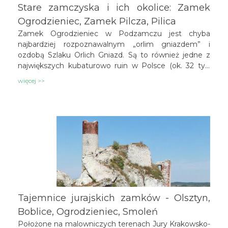
Stare zamczyska i ich okolice: Zamek
Ogrodzieniec, Zamek Pilcza, Pilica
Zamek Ogrodzieniec w Podzamczu jest chyba
najbardziej rozpoznawalnym „orlim gniazdem” i
ozdobą Szlaku Orlich Gniazd. Są to również jedne z
największych kubaturowo ruin w Polsce (ok. 32 tys.
m3). W sezonie, zwłaszcza w letnie pogodne
więcej >>
weekendy, pojawiają się w okolicy ruin tłumy turystów,
mimo tego jest to miejsce, które można polecić
zawsze i wszystkim.
Tajemnice jurajskich zamków - Olsztyn,
Boblice, Ogrodzieniec, Smoleń
Położone na malowniczych terenach Jury Krakowsko-