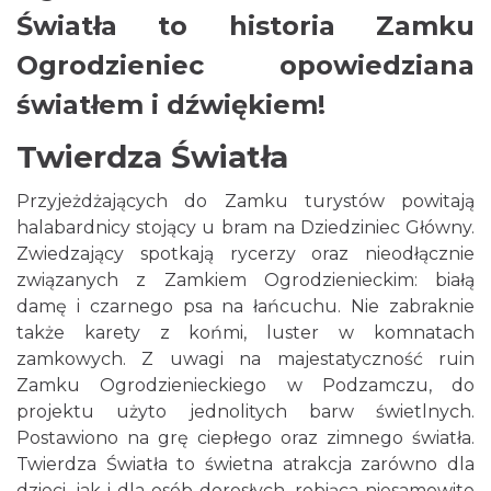
Światła to historia Zamku
Ogrodzieniec opowiedziana
światłem i dźwiękiem!
Twierdza Światła
Przyjeżdżających do Zamku turystów powitają
halabardnicy stojący u bram na Dziedziniec Główny.
Zwiedzający spotkają rycerzy oraz nieodłącznie
związanych z Zamkiem Ogrodzienieckim: białą
damę i czarnego psa na łańcuchu. Nie zabraknie
także karety z końmi, luster w komnatach
zamkowych. Z uwagi na majestatyczność ruin
Zamku Ogrodzienieckiego w Podzamczu, do
projektu użyto jednolitych barw świetlnych.
Postawiono na grę ciepłego oraz zimnego światła.
Twierdza Światła to świetna atrakcja zarówno dla
dzieci, jak i dla osób dorosłych, robiąca niesamowite