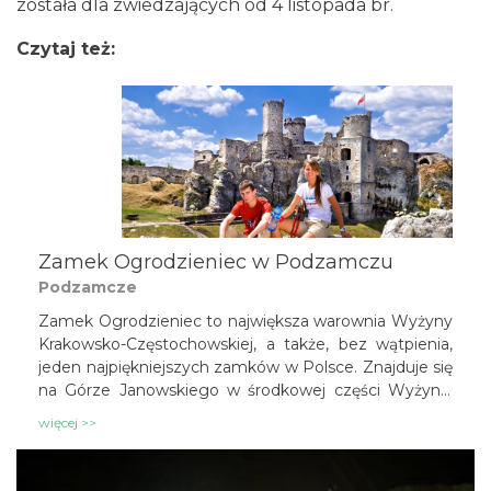
została dla zwiedzających od 4 listopada br.
Czytaj też:
Zamek Ogrodzieniec w Podzamczu
Podzamcze
Zamek Ogrodzieniec to największa warownia Wyżyny
Krakowsko-Częstochowskiej, a także, bez wątpienia,
jeden najpiękniejszych zamków w Polsce. Znajduje się
na Górze Janowskiego w środkowej części Wyżyny.
Majestatycznym ruinom malowniczości dodają
więcej >>
fantazyjne formy skalne, z wykorzystaniem których
postawiono mury budowli. Zamek leży w centralnej
części Jury i jest łatwo dostępny komunikacyjnie.