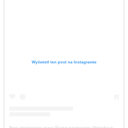
Wyświetl ten post na Instagramie
Post udostępniony przez Śląskie turystycznie (@slaskie.travel)