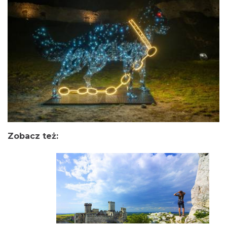
Obok przebiega czerwono znakowany Szlak Orlich
Gniazd.
Zobacz też: