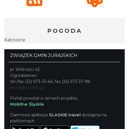
POGODA
Katowice
ZWIĄZEK GMIN JURAJSKICH
pl. Wolności 42
Ogrodzieniec
tel./fax (32) 673-33-64, fax (32) 673-37-98
biuro@jura.info.pl
Portal powstał w ramach projektu
Mobilne Śląskie
Darmowa aplikacja
SLASKIE.travel
dostępna na
platformach