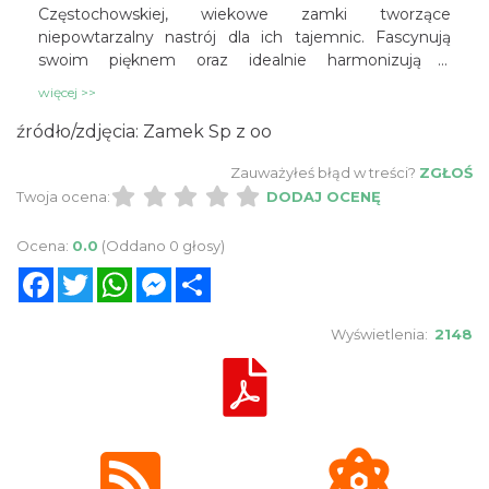
Częstochowskiej, wiekowe zamki tworzące
niepowtarzalny nastrój dla ich tajemnic. Fascynują
swoim pięknem oraz idealnie harmonizują z
krajobrazem. Zabytkowe twierdze, rezydencje
więcej >>
władców, rycerzy są największą turystyczną ziemi
jurajskiej. Większość z nich to królewskie warownie
źródło/zdjęcia: Zamek Sp z oo
zakładane w XIV w. przez Kazimierza Wielkiego; inne
Zauważyłeś błąd w treści?
ZGŁOŚ
to obronne rezydencje szlacheckie, jak np. Korzkiew,
Twoja ocena:
Tęczyn, Smoleń, Mirów, czy biskupie, jak Lipowiec, czy
DODAJ OCENĘ
później Siewierz.
Ocena:
0.0
(Oddano 0 głosy)
Facebook
Twitter
WhatsApp
Messenger
Share
Wyświetlenia:
2148