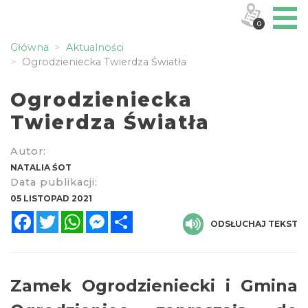
0
Główna
Aktualności
Ogrodzieniecka Twierdza Światła
Ogrodzieniecka
Twierdza Światła
Autor:
NATALIA ŚOT
Data publikacji:
05 LISTOPAD 2021
Facebook
Twitter
WhatsApp
Messenger
Share
ODSŁUCHAJ TEKST
Zamek Ogrodzieniecki i Gmina