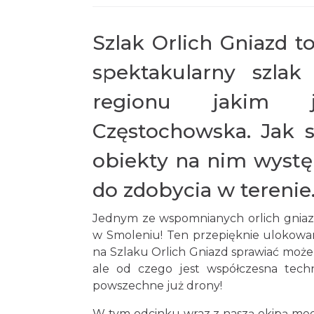
Szlak Orlich Gniazd to
spektakularny szlak
regionu jakim j
Częstochowska. Jak 
obiekty na nim wystę
do zdobycia w terenie.
Jednym ze wspomnianych orlich gniazd
w Smoleniu! Ten przepięknie ulokowan
na Szlaku Orlich Gniazd sprawiać może
ale od czego jest współczesna techno
powszechne już drony!
W tym odcinku wraz z naszą ekipą med