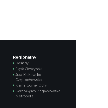
Regionalny
Beskidy
Śląsk Cieszyński
Jura Krakowsko-
Częstochowska
Kraina Górnej Odry
Górnośląsko-Zagłębiowska
Metropolia