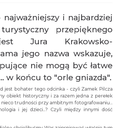
 najważniejszy i najbardziej
 turystyczny przepięknego
est Jura Krakowsko-
sama jego nazwa wskazuje,
pujące nie mogą być łatwe
.. w końcu to "orle gniazda".
 jest bohater tego odcinka - czyli Zamek Pilcza
y obiekt historyczny i za razem jedna z perełek
 nieco trudności przy ambitnym fotografowaniu...
logia i jej dzieci...? Czyli między innymi dość
ialną chcielibyśmy Was zainspirować właśnie tym