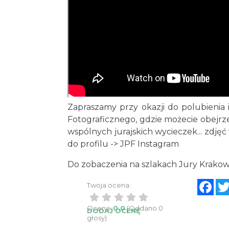
Zapraszamy przy okazji do polubienia
Fotograficznego, gdzie możecie obejr
wspólnych jurajskich wycieczek... zdjęć
do profilu ->
JPF Instagram
Do zobaczenia na szlakach Jury Krakow
Fac
Twoja ocena:
Ocena:
0.0
(Oddano 0
DODAJ OCENĘ
głosy)