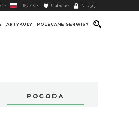
Ć
JĘZYK
Ulubione
Zaloguj
E
ARTYKUŁY
POLECANE SERWISY
POGODA