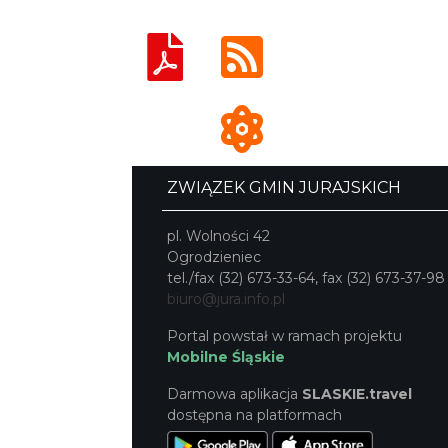
ZWIĄZEK GMIN JURAJSKICH
pl. Wolności 42
Ogrodzieniec
tel./fax (32) 673-33-64, fax (32) 673-37-98
biuro@jura.info.pl
Portal powstał w ramach projektu
Mobilne Śląskie
Darmowa aplikacja
SLASKIE.travel
dostępna na platformach