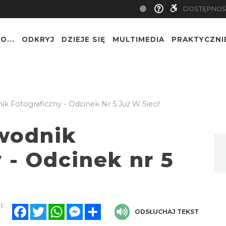
DOSTĘPNOŚ
O...
ODKRYJ
DZIEJE SIĘ
MULTIMEDIA
PRAKTYCZNI
ik Fotograficzny - Odcinek Nr 5 Już W Sieci!
ewodnik
 - Odcinek nr 5
i:
Facebook
Twitter
WhatsApp
Messenger
Share
ODSŁUCHAJ TEKST