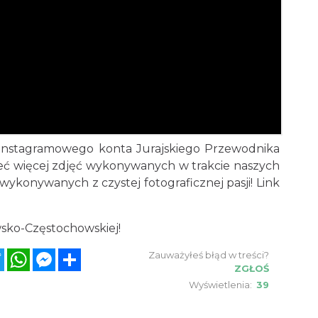
 instagramowego konta Jurajskiego Przewodnika
zeć więcej zdjęć wykonywanych w trakcie naszych
 wykonywanych z czystej fotograficznej pasji! Link
sko-Częstochowskiej!
ebook
Twitter
WhatsApp
Messenger
Share
Zauważyłeś błąd w treści?
ZGŁOŚ
Wyświetlenia:
39