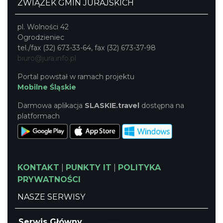
ZWIĄZEK GMIN JURAJSKICH
pl. Wolności 42
Ogrodzieniec
tel./fax (32) 673-33-64, fax (32) 673-37-98
biuro@jura.info.pl
Portal powstał w ramach projektu
Mobilne Śląskie
Darmowa aplikacja
SLASKIE.travel
dostępna na
platformach
KONTAKT
|
PUNKTY IT
|
POLITYKA
PRYWATNOŚCI
NASZE SERWISY
Serwis Główny