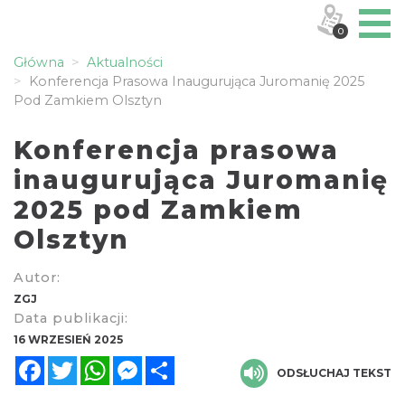
0
Główna
Aktualności
Konferencja Prasowa Inaugurująca Juromanię 2025
Pod Zamkiem Olsztyn
Konferencja prasowa
inaugurująca Juromanię
2025 pod Zamkiem
Olsztyn
Autor:
ZGJ
Data publikacji:
16 WRZESIEŃ 2025
Facebook
Twitter
WhatsApp
Messenger
Share
ODSŁUCHAJ TEKST