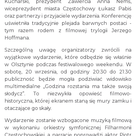
Kucharski, prezydent Zawiercia Anna Nemś,
wiceprezydent miasta Częstochowy Łukasz Pabiś
oraz partnerzy i przyjaciele wydarzenia. Konferencję
uświetniła tradycyjnie plejada barwnych postaci -
tym razem rodem z filmowej trylogii Jerzego
Hoffmana.
Szczególną uwagę organizatorzy zwrócili na
wyjątkowe wydarzenie, które odbędzie się właśnie
w Olsztynie podczas festiwalowego weekendu. W
sobotę, 20 września, od godziny 20:30 do 21:30
publiczność będzie mogła podziwiać widowisko
multimedialne „Godzina rozstania ma także swoją
słodycz”. To niezwykła opowieść filmowo-
historyczna, której ekranem staną się mury zamku i
otaczające go skały.
Wydarzenie zostanie wzbogacone muzyką filmową
w wykonaniu orkiestry symfonicznej Filharmonii
Częstochowskiej, a narrację poprowadzi aktor Piotr