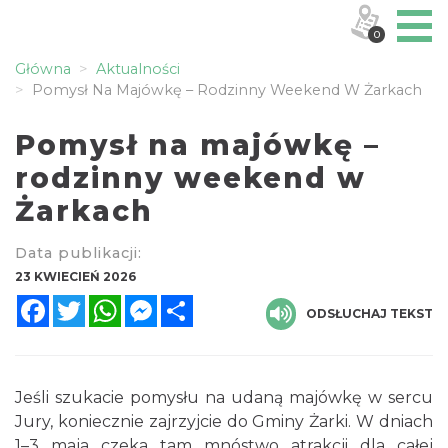
0
Główna
Aktualności
Pomysł Na Majówkę – Rodzinny Weekend W Żarkach
Pomysł na majówkę –
rodzinny weekend w
Żarkach
Data publikacji:
23 KWIECIEŃ 2026
Facebook
Twitter
WhatsApp
Messenger
Share
ODSŁUCHAJ TEKST
Jeśli szukacie pomysłu na udaną majówkę w sercu
Jury, koniecznie zajrzyjcie do Gminy Żarki. W dniach
1–3 maja czeka tam mnóstwo atrakcji dla całej