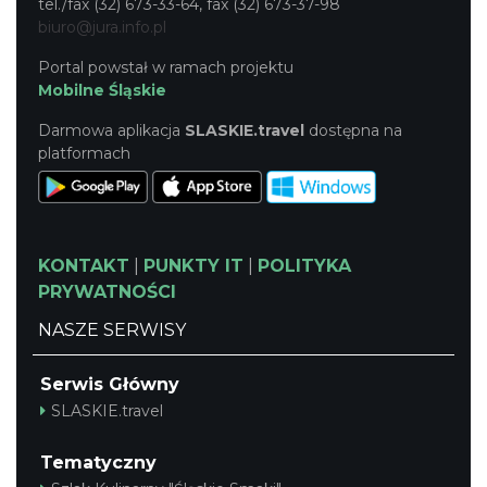
tel./fax (32) 673-33-64, fax (32) 673-37-98
biuro@jura.info.pl
Portal powstał w ramach projektu
Mobilne Śląskie
Darmowa aplikacja
SLASKIE.travel
dostępna na
platformach
KONTAKT
|
PUNKTY IT
|
POLITYKA
PRYWATNOŚCI
NASZE SERWISY
Serwis Główny
SLASKIE.travel
Tematyczny