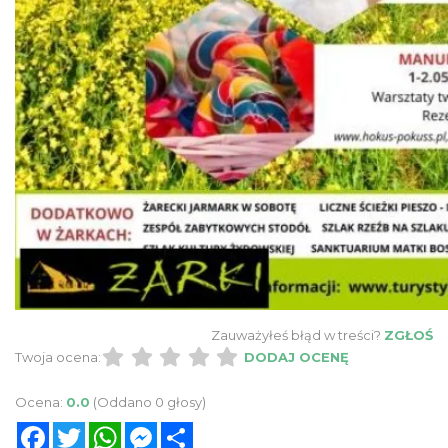
Zauważyłeś błąd w treści?
ZGŁOŚ
Twoja ocena:
DODAJ OCENĘ
Ocena:
0.0
(Oddano 0 głosy)
Facebook
Twitter
WhatsApp
Messenger
Share