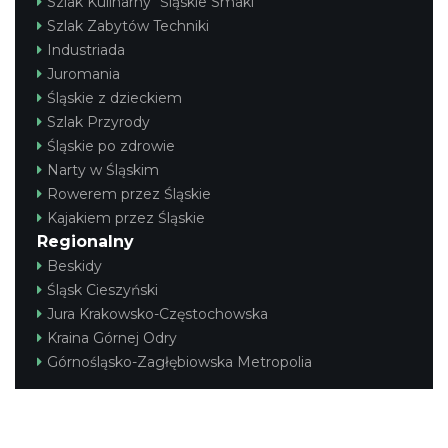
Szlak Kulinarny "Śląskie Smaki"
Szlak Zabytów Techniki
Industriada
Juromania
Śląskie z dzieckiem
Szlak Przyrody
Śląskie po zdrowie
Narty w Śląskim
Rowerem przez Śląskie
Kajakiem przez Śląskie
Regionalny
Beskidy
Śląsk Cieszyński
Jura Krakowsko-Częstochowska
Kraina Górnej Odry
Górnośląsko-Zagłębiowska Metropolia