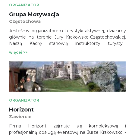
ORGANIZATOR
Grupa Motywacja
Częstochowa
Jesteśmy organizatorem turystyki aktywnej, działamy
głównie na terenie Jury Krakowsko-Częstochowskiej.
Naszą Kadrę stanowią instruktorzy turystyki
kwalifikowanej w wielu zakresach. Zajmujemy się
więcej >>
obsługą grup przyjazdowych, również obcojęzycznych.
Skupiamy w sobie usługi tour-operatora jurajskiego.
Specjalizujemy się w wielu dziedzinach turystyki
aktywnej i kwalifikowanej.
ORGANIZATOR
Horizont
Zawiercie
Firma Horizont zajmuje się kompleksową i
profesjonalną obsługą eventową na Jurze Krakowsko -