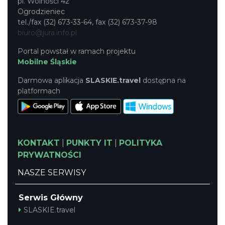
pl. Wolności 42
Ogrodzieniec
tel./fax (32) 673-33-64, fax (32) 673-37-98
biuro@jura.info.pl
Portal powstał w ramach projektu
Mobilne Śląskie
Darmowa aplikacja
SLASKIE.travel
dostępna na
platformach
KONTAKT
|
PUNKTY IT
|
POLITYKA
PRYWATNOŚCI
NASZE SERWISY
Serwis Główny
SLASKIE.travel