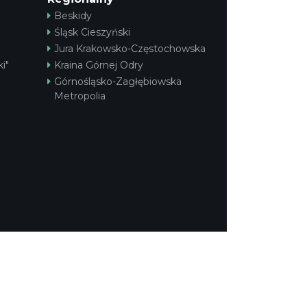
Beskidy
Śląsk Cieszyński
Jura Krakowsko-Częstochowska
i"
Kraina Górnej Odry
Górnośląsko-Zagłębiowska
Metropolia