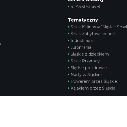
SLASKIE.travel
Tematyczny
Szlak Kulinarny "Śląskie Smak
Szlak Zabytów Techniki
Industriada
a
Juromania
Śląskie z dzieckiem
Szlak Przyrody
Śląskie po zdrowie
Narty w Śląskim
Rowerem przez Śląskie
Kajakiem przez Śląskie