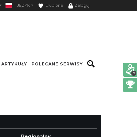
JĘZYK
Ulubione
Zaloguj
ARTYKUŁY
POLECANE SERWISY
0
Opcje
Regionalny