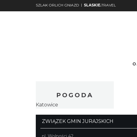
|
SZLAK ORLICH GNIAZD
SLASKIE.
TRAVEL
O.
Nr.
Podgląd
POGODA
Katowice
ZWIĄZEK GMIN JURAJSKICH
pl. Wolności 42