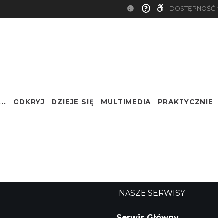
DOSTĘPNOŚĆ
..
ODKRYJ
DZIEJE SIĘ
MULTIMEDIA
PRAKTYCZNIE
Nazwa
NASZE SERWISY
Serwis Główny