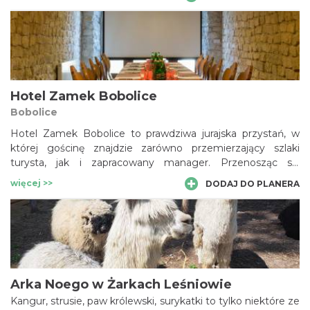
nas można go wypożyczyć za bardzo atrakcyjną cenę.
Jesteśmy do dyspozycji Klientów przez cały rok.
Hotel Zamek Bobolice
Bobolice
Hotel Zamek Bobolice to prawdziwa jurajska przystań, w
której gościnę znajdzie zarówno przemierzający szlaki
turysta, jak i zapracowany manager. Przenosząc się
myślami w dawne czasy nie trzeba jednak rezygnować z
więcej >>
DODAJ DO PLANERA
telefonu, telewizji czy internetu, które znajdują się na
wyposażeniu każdego pokoju. W hotelu można także
zorganizować konferencje.
Arka Noego w Żarkach Leśniowie
Kangur, strusie, paw królewski, surykatki to tylko niektóre ze