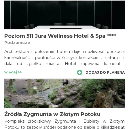
Poziom 511 Jura Wellness Hotel & Spa ****
Podzamcze
Architektura i położenie hotelu daje możliwość poczucia
kameralności i poufności w ścisłym kontakcie z naturą i z
dala od zgiełku miasta. Hotel zapewnia kameralną
atmosferę i możliwość rezerwacji całego obiektu.
więcej >>
DODAJ DO PLANERA
Rezerwacja wszystkich 42 pokoi otwiera szerokie
możliwości na wyłączne wydzielenie stref wspólnych
obiektu, restauracji, sal szkoleniowych - jednocześnie te
strefy stają się idealną bazą do zastosowania własnego
brandingu firmy w postaci treści audio-wizualnych, flag,
standów, rollupów, ścianek reklamowych itp.
Źródła Zygmunta w Złotym Potoku
Kompleks źródliskowy Zygmunta i Elżbiety w Złotym
Potoku to zespoły źródeł oddalone od siebie o kilkadziesiąt