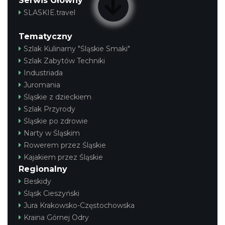
Serwis Główny
SLASKIE.travel
Tematyczny
Szlak Kulinarny "Śląskie Smaki"
Szlak Zabytów Techniki
Industriada
Juromania
Śląskie z dzieckiem
Szlak Przyrody
Śląskie po zdrowie
Narty w Śląskim
Rowerem przez Śląskie
Kajakiem przez Śląskie
Regionalny
Beskidy
Śląsk Cieszyński
Jura Krakowsko-Częstochowska
Kraina Górnej Odry