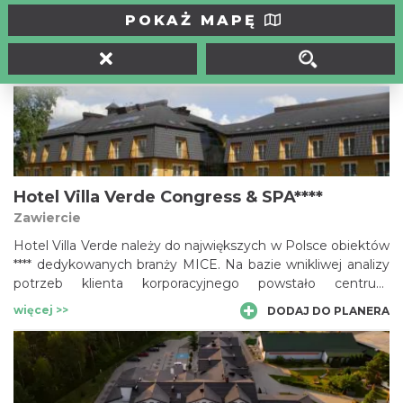
Hala Sportowa Częstochowa została oddana do użytku w
POKAŻ MAPĘ
2012 roku. Jej wielofunkcyjność pozwala na zorganizowanie
zarówno imprez sportowych, estradowych, targowych i
seminaryjnych. Dobra lokalizacja obiektu w pobliżu drogi
więcej >>
DODAJ DO PLANERA
krajowej DK1 umożliwia łatwy dojazd.
Hotel Villa Verde Congress & SPA****
Zawiercie
Hotel Villa Verde należy do największych w Polsce obiektów
**** dedykowanych branży MICE. Na bazie wnikliwej analizy
potrzeb klienta korporacyjnego powstało centrum
kongresowo-bankietowe, plener znakomitych możliwości
więcej >>
DODAJ DO PLANERA
teambuildingowych i eventowych oraz dział MICE
składający się ze specjalistów ds. organizacji wydarzeń
firmowych.