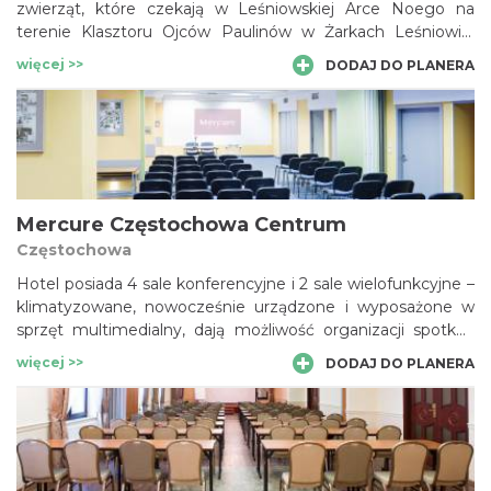
zwierząt, które czekają w Leśniowskiej Arce Noego na
terenie Klasztoru Ojców Paulinów w Żarkach Leśniowie.
Ojcowie paulini rozbudowali zwierzyniec i sprawują opiekę
więcej >>
DODAJ DO PLANERA
nie tylko nad alpakami, kozami i owieczkami, które są od
opieką leśniowskich braci.
Mercure Częstochowa Centrum
Częstochowa
Hotel posiada 4 sale konferencyjne i 2 sale wielofunkcyjne –
klimatyzowane, nowocześnie urządzone i wyposażone w
sprzęt multimedialny, dają możliwość organizacji spotkań
nawet dla 120 uczestników.
więcej >>
DODAJ DO PLANERA