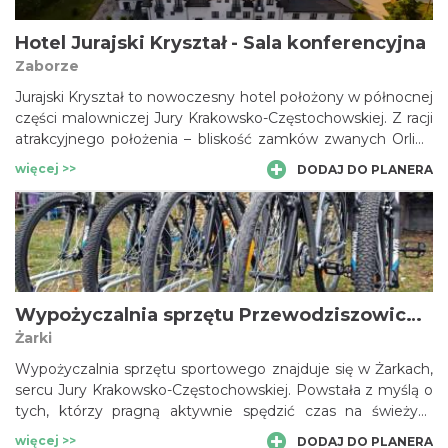
Hotel Jurajski Kryształ - Sala konferencyjna
Zaborze
Jurajski Kryształ to nowoczesny hotel położony w północnej
części malowniczej Jury Krakowsko-Częstochowskiej. Z racji
atrakcyjnego położenia – bliskość zamków zwanych Orlimi
Gniazdami i Jasnej Góry – stanowi idealne miejsce
więcej >>
DODAJ DO PLANERA
noclegowe przez cały rok. Hotel dysponuje ofertą
konferencyjną.
Wypożyczalnia sprzętu Przewodziszowice - Żarki
Żarki
Wypożyczalnia sprzętu sportowego znajduje się w Żarkach,
sercu Jury Krakowsko-Częstochowskiej. Powstała z myślą o
tych, którzy pragną aktywnie spędzić czas na świeżym
powietrzu, bez konieczności kupowania drogiego sprzętu. U
więcej >>
DODAJ DO PLANERA