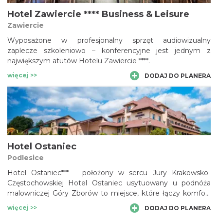
Hotel Zawiercie **** Business & Leisure
Zawiercie
Wyposażone w profesjonalny sprzęt audiowizualny
zaplecze szkoleniowo – konferencyjne jest jednym z
największym atutów Hotelu Zawiercie ****.
więcej >>
DODAJ DO PLANERA
Hotel Ostaniec
Podlesice
Hotel Ostaniec*** – położony w sercu Jury Krakowsko-
Częstochowskiej Hotel Ostaniec usytuowany u podnóża
malowniczej Góry Zborów to miejsce, które łączy komfort
wypoczynku, bogatą ofertę rekreacyjną i doskonałe warunki
więcej >>
DODAJ DO PLANERA
do organizacji spotkań biznesowych.