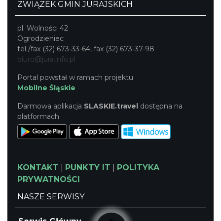
spływu.
ZWIĄZEK GMIN JURAJSKICH
pl. Wolności 42
Ogrodzieniec
tel./fax (32) 673-33-64, fax (32) 673-37-98
biuro@jura.info.pl
Portal powstał w ramach projektu
Mobilne Śląskie
Darmowa aplikacja
SLASKIE.travel
dostępna na
platformach
KONTAKT
|
PUNKTY IT
|
POLITYKA
PRYWATNOŚCI
NASZE SERWISY