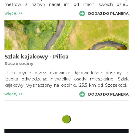
metrów a nazwę nadał im od imion swoich dzieci
przebywający tutaj z rodziną w 1857 r. poeta polskiego
więcej >>
DODAJ DO PLANERA
romantyzmu Zygmunt Krasiński. Wypływające z kilkunastu
szczelin potoki są dodatkowo zasilanie licznymi źródłami
korytowymi. Źródła mają charakter szczelinowo-krasowy. Są
to źródła spływowe, związane wyłącznie z wapieniami
skalistymi. Próżniami krasowymi woda przepływa bardzo
szybko, stąd źródła mają zmienną wydajność.
Szlak kajakowy - Pilica
Szczekociny
Pilica płynie przez dziewicze, łąkowo-leśne obszary, z
rzadka odwiedzając niewielkie osady mieszkalne. Szlak
kajakowy, wyznaczony na odcinku 23,5 km od Szczekocin
do Wąsosza, można podzielić na dwa całodniowe
więcej >>
DODAJ DO PLANERA
kilkunastokilometrowe odcinki: Szczekociny – Przyłęk oraz
Przyłęk – Łysaków. Pilica nie jest rzeka trudną i płynąć nią
mogą kajakarze z różnymi umiejętnościami, jednak trzeba
wziąć pod uwagę, że spływ Pilicą wymaga od kajakarzy
wytrzymałości, ponieważ pomiędzy jednym przystankiem a
drugim są długie odcinki bez możliwości zakończenia