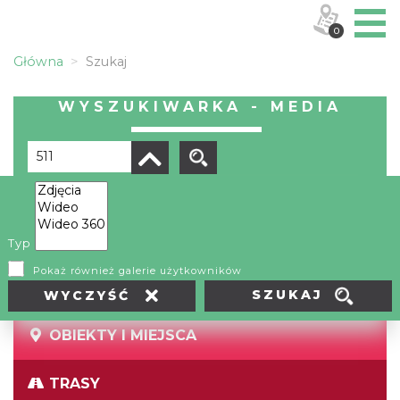
0
Główna
Szukaj
WYSZUKIWARKA - MEDIA
Brak wyników
Typ
Pokaż również galerie użytkowników
SZUKAJ
WYCZYŚĆ
OBIEKTY I MIEJSCA
TRASY