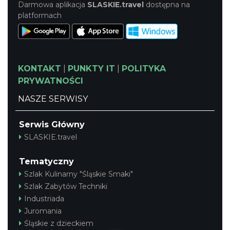
Darmowa aplikacja
SLASKIE.travel
dostępna na
platformach
KONTAKT
|
PUNKTY IT
|
POLITYKA
PRYWATNOŚCI
NASZE SERWISY
Serwis Główny
SLASKIE.travel
Tematyczny
Szlak Kulinarny "Śląskie Smaki"
Szlak Zabytów Techniki
Industriada
Juromania
Śląskie z dzieckiem