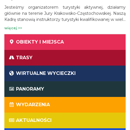
Jesteśmy organizatorem turystyki aktywnej, działamy
głównie na terenie Jury Krakowsko-Częstochowskiej. Naszą
Kadrę stanowią instruktorzy turystyki kwalifikowanej w wielu
zakresach. Zajmujemy się obsługą grup przyjazdowych,
więcej >>
również obcojęzycznych. Skupiamy w sobie usługi tour-
operatora jurajskiego. Specjalizujemy się w wielu
OBIEKTY I MIEJSCA
dziedzinach turystyki aktywnej i kwalifikowanej.
TRASY
WIRTUALNE WYCIECZKI
PANORAMY
WYDARZENIA
AKTUALNOŚCI