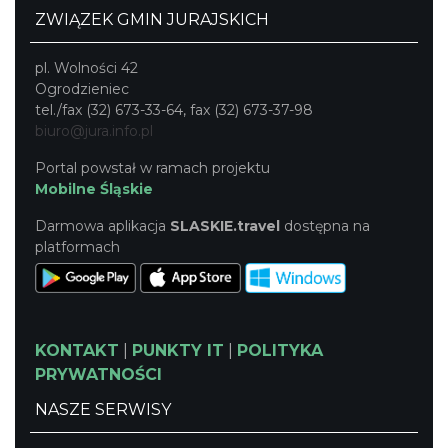
ZWIĄZEK GMIN JURAJSKICH
pl. Wolności 42
Ogrodzieniec
tel./fax (32) 673-33-64, fax (32) 673-37-98
biuro@jura.info.pl
Portal powstał w ramach projektu
Mobilne Śląskie
Darmowa aplikacja
SLASKIE.travel
dostępna na
platformach
KONTAKT
|
PUNKTY IT
|
POLITYKA
PRYWATNOŚCI
NASZE SERWISY