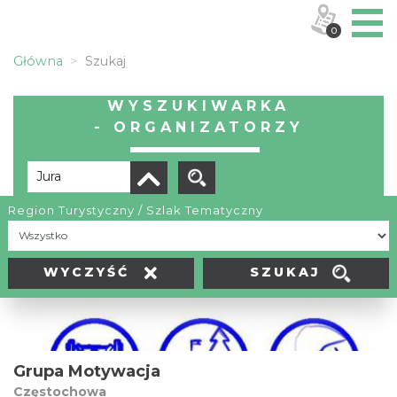
0
Główna
Szukaj
WYSZUKIWARKA
- ORGANIZATORZY
Region Turystyczny / Szlak Tematyczny
Liczba elementów:
1
SZUKAJ
WYCZYŚĆ
Grupa Motywacja
Częstochowa