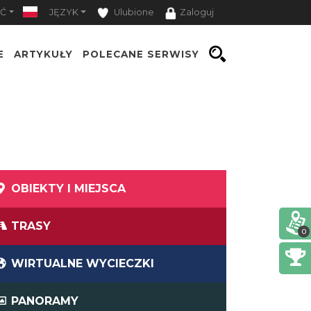
Ć
JĘZYK
Ulubione
Zaloguj
E
ARTYKUŁY
POLECANE SERWISY
OBIEKTY I MIEJSCA
TRASY
0
WIRTUALNE WYCIECZKI
PANORAMY