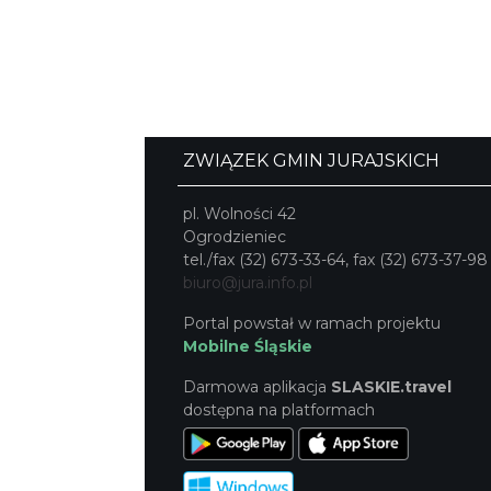
ZWIĄZEK GMIN JURAJSKICH
pl. Wolności 42
Ogrodzieniec
tel./fax (32) 673-33-64, fax (32) 673-37-98
biuro@jura.info.pl
Portal powstał w ramach projektu
Mobilne Śląskie
Darmowa aplikacja
SLASKIE.travel
dostępna na platformach