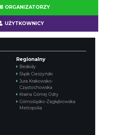
ORGANIZATORZY
UŻYTKOWNICY
Regionalny
Beskidy
Śląsk Cieszyński
Jura Krakowsko-
Częstochowska
Kraina Górnej Odry
Górnośląsko-Zagłębiowska
Metropolia