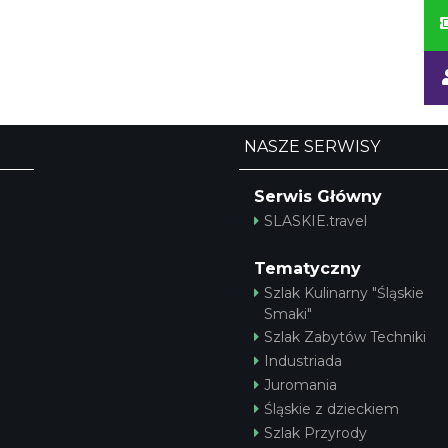
NASZE SERWISY
Serwis Główny
SLASKIE.travel
Tematyczny
Szlak Kulinarny "Śląskie
Smaki"
Szlak Zabytów Techniki
Industriada
Juromania
Śląskie z dzieckiem
Szlak Przyrody