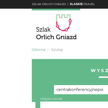
|
SZLAK ORLICH GNIAZD
SLASKIE.
TRAVEL
Główna
Szukaj
WYS
Miejscowość