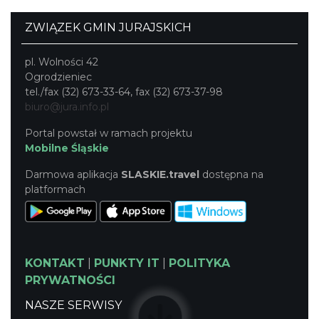
ZWIĄZEK GMIN JURAJSKICH
pl. Wolności 42
Ogrodzieniec
tel./fax (32) 673-33-64, fax (32) 673-37-98
biuro@jura.info.pl
Portal powstał w ramach projektu
Mobilne Śląskie
Darmowa aplikacja
SLASKIE.travel
dostępna na
platformach
KONTAKT
|
PUNKTY IT
|
POLITYKA
PRYWATNOŚCI
NASZE SERWISY