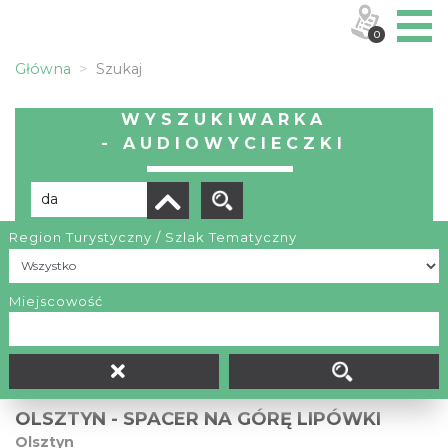
0
Główna
Szukaj
WYSZUKIWARKA
- AUDIOWYCIECZKI
Region Turystyczny / Szlak Tematyczny
Liczba elementów:
18
Miejscowość
OLSZTYN - SPACER NA GÓRĘ LIPÓWKI
Olsztyn