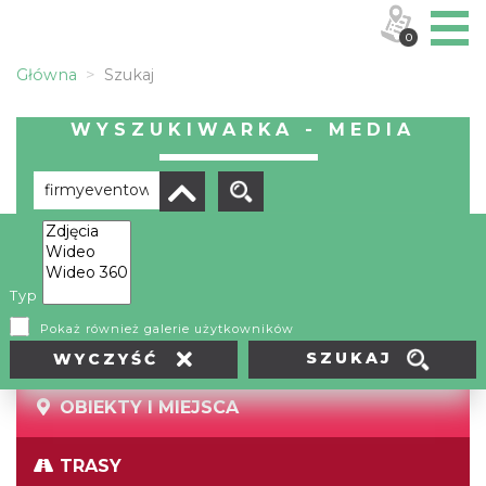
0
Główna
Szukaj
WYSZUKIWARKA - MEDIA
Brak wyników
Typ
Pokaż również galerie użytkowników
SZUKAJ
WYCZYŚĆ
OBIEKTY I MIEJSCA
TRASY