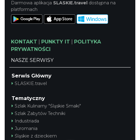
Darmowa aplikacja
SLASKIE.travel
dostępna na
platformach
KONTAKT
|
PUNKTY IT
|
POLITYKA
PRYWATNOŚCI
NASZE SERWISY
Serwis Główny
SLASKIE.travel
Tematyczny
Szlak Kulinarny "Śląskie Smaki"
Szlak Zabytów Techniki
Industriada
Juromania
Śląskie z dzieckiem