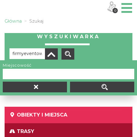
0
Główna
Szukaj
WYSZUKIWARKA
Miejscowość
Brak wyników
OBIEKTY I MIEJSCA
TRASY