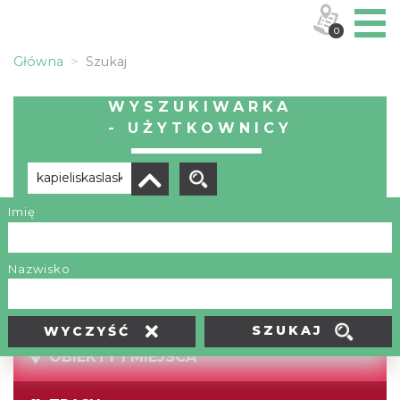
0
Główna
Szukaj
WYSZUKIWARKA
- UŻYTKOWNICY
Imię
Brak wyników
Nazwisko
SZUKAJ
WYCZYŚĆ
OBIEKTY I MIEJSCA