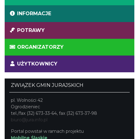
INFORMACJE
POTRAWY
ORGANIZATORZY
UŻYTKOWNICY
ZWIĄZEK GMIN JURAJSKICH
pl. Wolności 42
Ogrodzieniec
tel./fax (32) 673-33-64, fax (32) 673-37-98
biuro@jura.info.pl
Portal powstał w ramach projektu
Mobilne Śląskie