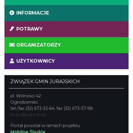
INFORMACJE
POTRAWY
ORGANIZATORZY
UŻYTKOWNICY
ZWIĄZEK GMIN JURAJSKICH
pl. Wolności 42
Ogrodzieniec
tel./fax (32) 673-33-64, fax (32) 673-37-98
biuro@jura.info.pl
Portal powstał w ramach projektu
Mobilne Śląskie