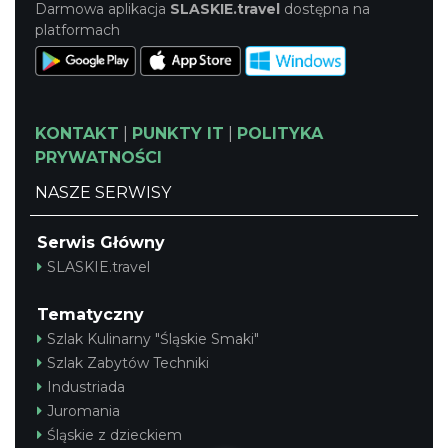
Darmowa aplikacja
SLASKIE.travel
dostępna na
platformach
KONTAKT
|
PUNKTY IT
|
POLITYKA
PRYWATNOŚCI
NASZE SERWISY
Serwis Główny
SLASKIE.travel
Tematyczny
Szlak Kulinarny "Śląskie Smaki"
Szlak Zabytów Techniki
Industriada
Juromania
Śląskie z dzieckiem