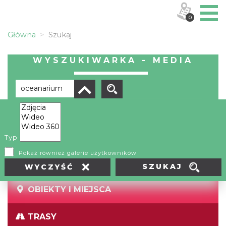
0
Główna
Szukaj
WYSZUKIWARKA - MEDIA
Brak wyników
Typ
Pokaż również galerie użytkowników
SZUKAJ
WYCZYŚĆ
OBIEKTY I MIEJSCA
TRASY