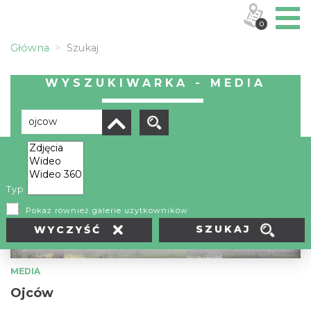
0
Główna
Szukaj
WYSZUKIWARKA - MEDIA
Liczba elementów:
4
Typ
Pokaż również galerie użytkowników
SZUKAJ
WYCZYŚĆ
MEDIA
Ojców