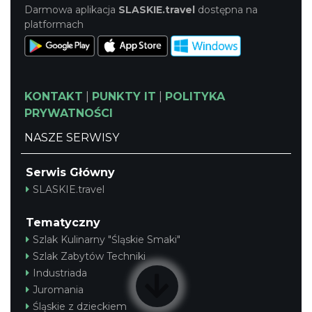
Darmowa aplikacja
SLASKIE.travel
dostępna na
platformach
KONTAKT
|
PUNKTY IT
|
POLITYKA
PRYWATNOŚCI
NASZE SERWISY
Serwis Główny
SLASKIE.travel
Tematyczny
Szlak Kulinarny "Śląskie Smaki"
Szlak Zabytów Techniki
Industriada
Juromania
Śląskie z dzieckiem