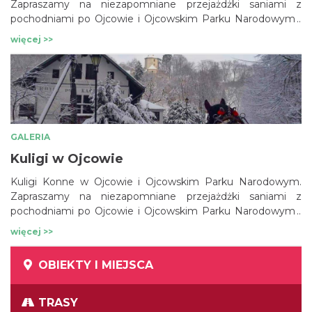
Zapraszamy na niezapomniane przejażdżki saniami z
pochodniami po Ojcowie i Ojcowskim Parku Narodowym i
jego okolicach. Tutaj najbliżej Krakowa możesz przeżyć
więcej >>
prawdziwy Kulig z zaprzęgiem konnym z ogniskiem i
grzańcem i to pośród przepięknych widoków na Ojcowski
Park Narodowy. Kontakt: www.ojcow.pl info@ojcow.pl +48
12 6813692
GALERIA
Kuligi w Ojcowie
Kuligi Konne w Ojcowie i Ojcowskim Parku Narodowym.
Zapraszamy na niezapomniane przejażdżki saniami z
pochodniami po Ojcowie i Ojcowskim Parku Narodowym i
jego okolicach. Tutaj najbliżej Krakowa możesz przeżyć
więcej >>
prawdziwy Kulig z zaprzęgiem konnym z ogniskiem i
grzańcem i to pośród przepięknych widoków na Ojcowski
OBIEKTY I MIEJSCA
Park Narodowy. Zapraszamy do Ojcowa na Kuligi
www.ojcow.pl info@ojcow.pl +48 12 6813692
TRASY