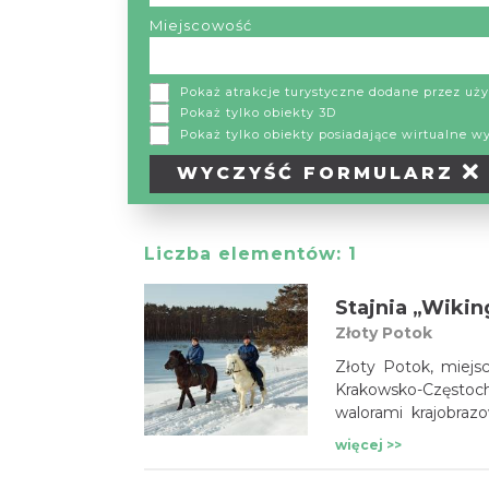
Miejscowość
Pokaż atrakcje turystyczne dodane przez u
Pokaż tylko obiekty 3D
Pokaż tylko obiekty posiadające wirtualne w
WYCZYŚĆ
FORMULARZ
Liczba elementów:
1
Stajnia „Wikin
Złoty Potok
Złoty Potok, miejs
Krakowsko-Częstoch
walorami krajobraz
powinni też odwi
więcej >>
skorzystać oferty S
konie rasy islandz