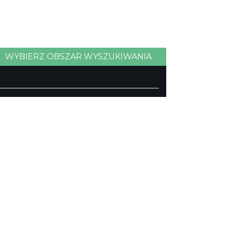
WYBIERZ OBSZAR WYSZUKIWANIA
Regionalny
Beskidy
Śląsk Cieszyński
Jura Krakowsko-Częstochowska
i"
Kraina Górnej Odry
Górnośląsko-Zagłębiowska
Metropolia