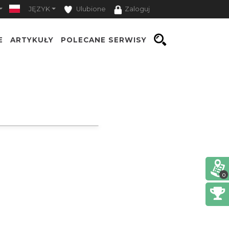
JĘZYK
Ulubione
Zaloguj
E
ARTYKUŁY
POLECANE SERWISY
0