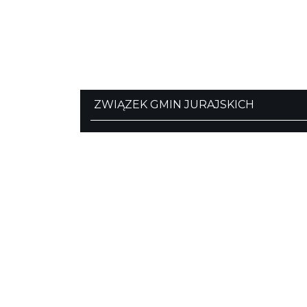
ZWIĄZEK GMIN JURAJSKICH
pl. Wolności 42
Ogrodzieniec
tel./fax (32) 673-33-64, fax (32) 673-37-98
biuro@jura.info.pl
Portal powstał w ramach projektu
Mobilne Śląskie
Darmowa aplikacja
SLASKIE.travel
dostępn
na platformach