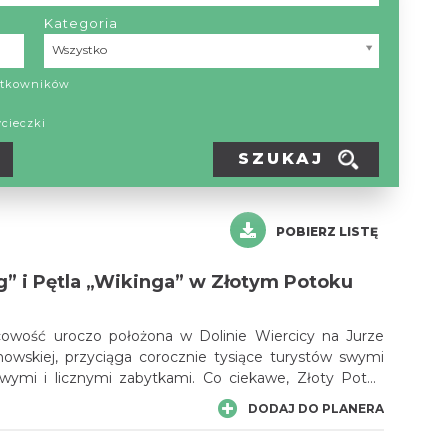
Kategoria
Kategoria
Wszystko
żytkowników
ycieczki
SZUKAJ
POBIERZ LISTĘ
g” i Pętla „Wikinga” w Złotym Potoku
cowość uroczo położona w Dolinie Wiercicy na Jurze
owskiej, przyciąga corocznie tysiące turystów swymi
owymi i licznymi zabytkami. Co ciekawe, Złoty Potok
edzić miłośnicy jazdy konnej, bowiem mogą tutaj
DODAJ DO PLANERA
tajni „Wiking”, która pierwsza sprowadziła do Polski
kiej. Doświadczeni jeźdźcy wybiorą się z pewnością