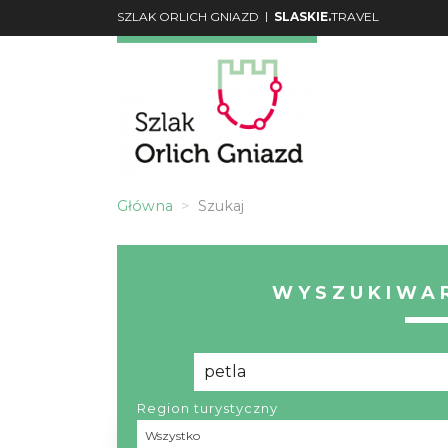
|
SZLAK ORLICH GNIAZD
SLASKIE.
TRAVEL
Główna
Szukaj
WYSZUKIWAR
Region turystyczny
Region turystyczny
Wszystko