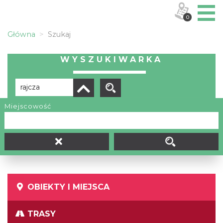
0
Główna
Szukaj
WYSZUKIWARKA
Miejscowość
Brak wyników
OBIEKTY I MIEJSCA
TRASY