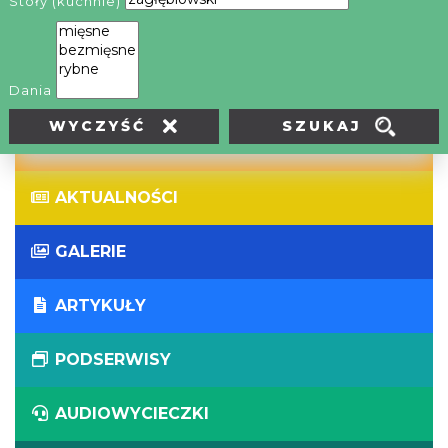
Stoły (kuchnie)
WIRTUALNE WYCIECZKI
PANORAMY
Dania
SZUKAJ
WYCZYŚĆ
WYDARZENIA
AKTUALNOŚCI
GALERIE
ARTYKUŁY
PODSERWISY
AUDIOWYCIECZKI