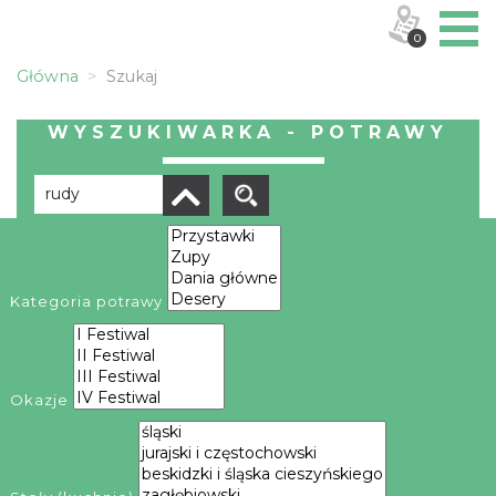
0
Główna
Szukaj
WYSZUKIWARKA - POTRAWY
Brak wyników
Kategoria potrawy
Okazje
OBIEKTY I MIEJSCA
TRASY