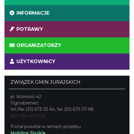
INFORMACJE
POTRAWY
ORGANIZATORZY
UŻYTKOWNICY
ZWIĄZEK GMIN JURAJSKICH
pl. Wolności 42
Ogrodzieniec
tel./fax (32) 673-33-64, fax (32) 673-37-98
biuro@jura.info.pl
Portal powstał w ramach projektu
Mobilne Śląskie