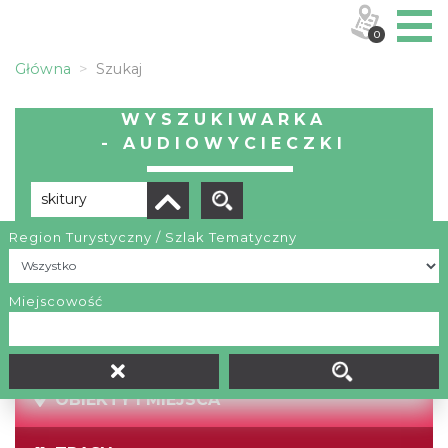
0
Główna
Szukaj
WYSZUKIWARKA
- AUDIOWYCIECZKI
Region Turystyczny / Szlak Tematyczny
Brak wyników
Miejscowość
OBIEKTY I MIEJSCA