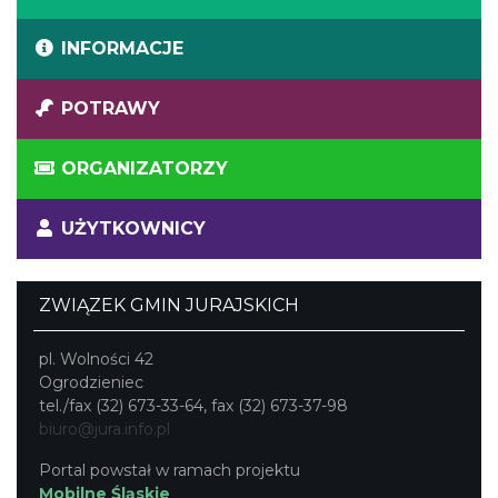
INFORMACJE
POTRAWY
ORGANIZATORZY
UŻYTKOWNICY
ZWIĄZEK GMIN JURAJSKICH
pl. Wolności 42
Ogrodzieniec
tel./fax (32) 673-33-64, fax (32) 673-37-98
biuro@jura.info.pl
Portal powstał w ramach projektu
Mobilne Śląskie