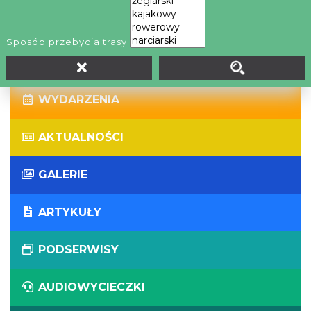
WIRTUALNE WYCIECZKI
Sposób przebycia trasy
PANORAMY
WYDARZENIA
AKTUALNOŚCI
GALERIE
ARTYKUŁY
PODSERWISY
AUDIOWYCIECZKI