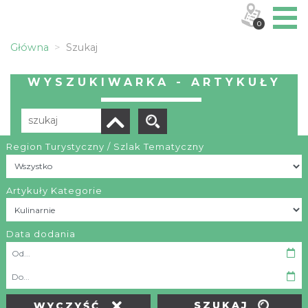
0
Główna
Szukaj
WYSZUKIWARKA - ARTYKUŁY
Region Turystyczny / Szlak Tematyczny
Brak wyników
Artykuły Kategorie
Data dodania
OBIEKTY I MIEJSCA
TRASY
SZUKAJ
WYCZYŚĆ