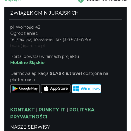
zakończone jest zjazdem na tyrolce o dł. 37 m. Przed
wejściem na trasę instruktorzy przeprowadzają szkolenie
ZWIĄZEK GMIN JURAJSKICH
instruktażowe, by zabawa na świeżym powietrzu miała nie
tylko pożądany w tego rodzaju miejscu posmak adrenaliny,
pl. Wolności 42
ale była także w pełni bezpieczna. Regulamin obiektu
Ogrodzieniec
dostępny na stronie www.facebook.com/ParkBalapark
tel./fax (32) 673-33-64, fax (32) 673-37-98
biuro@jura.info.pl
Portal powstał w ramach projektu
Mobilne Śląskie
Darmowa aplikacja
SLASKIE.travel
dostępna na
platformach
KONTAKT
|
PUNKTY IT
|
POLITYKA
PRYWATNOŚCI
NASZE SERWISY