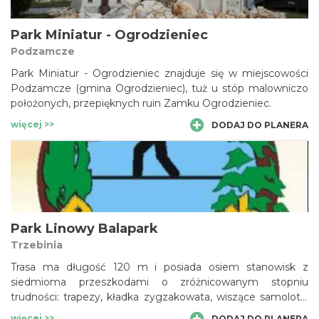
Park Miniatur - Ogrodzieniec
Podzamcze
Park Miniatur - Ogrodzieniec znajduje się w miejscowości
Podzamcze (gmina Ogrodzieniec), tuż u stóp malowniczo
położonych, przepięknych ruin Zamku Ogrodzieniec.
więcej >>
DODAJ DO PLANERA
Park Linowy Balapark
Trzebinia
Trasa ma długość 120 m i posiada osiem stanowisk z
siedmioma przeszkodami o zróżnicowanym stopniu
trudności: trapezy, kładka zygzakowata, wiszące samoloty,
linki V, belki z frędzlami i most birmański, a przejście
więcej >>
DODAJ DO PLANERA