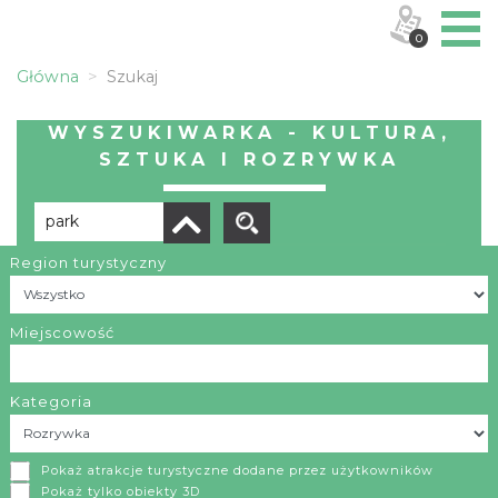
0
Główna
Szukaj
WYSZUKIWARKA - KULTURA,
SZTUKA I ROZRYWKA
Region turystyczny
Liczba elementów:
9
POBIERZ LISTĘ
Miejscowość
Kategoria
Park Rekreacyjno-Krajobrazowy „Silver Park” w Olkuszu
Pokaż atrakcje turystyczne dodane przez użytkowników
Olkusz
Pokaż tylko obiekty 3D