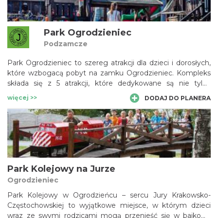
Park Ogrodzieniec
Podzamcze
Park Ogrodzieniec to szereg atrakcji dla dzieci i dorosłych,
które wzbogacą pobyt na zamku Ogrodzieniec. Kompleks
składa się z 5 atrakcji, które dedykowane są nie tylko
rodzinom ale wszystkim sympatykom dobrej zabawy! Park
więcej >>
DODAJ DO PLANERA
Miniatur, Park Rozrywki, Park Doświadczeń
Fizycznych,Dom Legend i Strachów oraz Tor Saneczkowy
czekają.
Park Kolejowy na Jurze
Ogrodzieniec
Park Kolejowy w Ogrodzieńcu – sercu Jury Krakowsko-
Częstochowskiej to wyjątkowe miejsce, w którym dzieci
wraz ze swymi rodzicami mogą przenieść się w bajkową