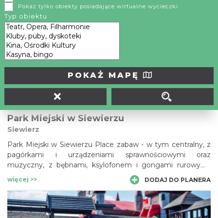
Pokaż tylko obiekty posiadające wirtualne wycieczki
Olkuski „Silver Park”, to jedna z największych baz sportowo-
Typ obiektu
wypoczynkowych w Polsce, ciesząca się zainteresowaniem
miłośników jazdy na rowerach, rolkach i deskach.
więcej >>
DODAJ DO PLANERA
POKAŻ MAPĘ
Park Miejski w Siewierzu
Siewierz
Park Miejski w Siewierzu Place zabaw - w tym centralny, z
pagórkami i urządzeniami sprawnościowymi oraz
muzyczny, z bębnami, ksylofonem i gongami rurowymi.
Ścieżki spacerowe.
więcej >>
DODAJ DO PLANERA