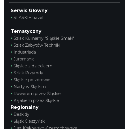
Serwis Główny
SLASKIE.travel
Tematyczny
Szlak Kulinarny "Śląskie Smaki"
Szlak Zabytów Techniki
Industriada
Juromania
Śląskie z dzieckiem
Szlak Przyrody
Śląskie po zdrowie
Narty w Śląskim
Rowerem przez Śląskie
Kajakiem przez Śląskie
Regionalny
Beskidy
Śląsk Cieszyński
Jura Krakowsko-Częstochowska