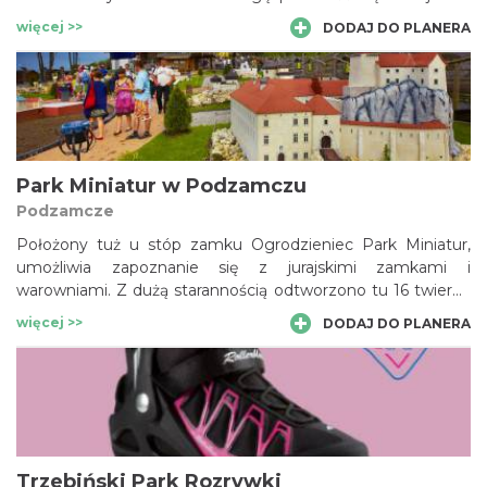
podróż kolejkowymi szlakami.
więcej >>
DODAJ DO PLANERA
Park Miniatur w Podzamczu
Podzamcze
Położony tuż u stóp zamku Ogrodzieniec Park Miniatur,
umożliwia zapoznanie się z jurajskimi zamkami i
warowniami. Z dużą starannością odtworzono tu 16 twierdz
ze Szlaku Orlich Gniazd. Można tu także zobaczyć
więcej >>
DODAJ DO PLANERA
średniowieczne maszyny oblężnicze.
Trzebiński Park Rozrywki