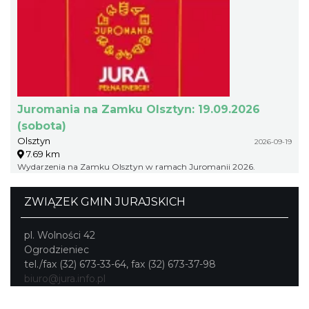
Juromania na Zamku Olsztyn: 19.09.2026
(sobota)
Olsztyn
2026-09-19
7.69 km
Wydarzenia na Zamku Olsztyn w ramach Juromanii 2026.
ZWIĄZEK GMIN JURAJSKICH
pl. Wolności 42
Ogrodzieniec
tel./fax (32) 673-33-64, fax (32) 673-37-98
biuro@jura.info.pl
Portal powstał w ramach projektu