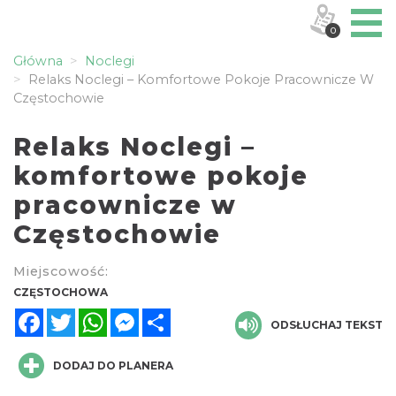
0
Główna
Noclegi
Relaks Noclegi – Komfortowe Pokoje Pracownicze W
Częstochowie
Relaks Noclegi –
komfortowe pokoje
pracownicze w
Częstochowie
Miejscowość:
CZĘSTOCHOWA
Facebook
Twitter
WhatsApp
Messenger
Share
ODSŁUCHAJ TEKST
DODAJ DO PLANERA