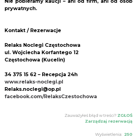
Nie pobieramy kaucji – ani od firm, ani od osób
prywatnych.
Kontakt / Rezerwacje
Relaks Noclegi Częstochowa
ul. Wojciecha Korfantego 12
Częstochowa (Kucelin)
34 375 15 62 – Recepcja 24h
www.relaks-noclegi.pl
Relaks.noclegi@op.pl
facebook.com/RelaksCzestochowa
Zauważyłeś błąd w treści?
ZGŁOŚ
Zarządzaj rezerwacją
Wyświetlenia:
250