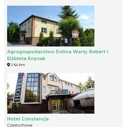
Agrogospodarstwo Dolina Warty Robert i
Elżbieta Knysak
2.64 km
Hotel Constancja
Częstochowa