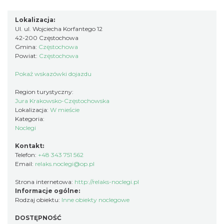
Lokalizacja:
Ul. ul. Wojciecha Korfantego 12
42-200 Częstochowa
Gmina:
Częstochowa
Powiat:
Częstochowa
Pokaż wskazówki dojazdu
Region turystyczny:
Jura Krakowsko-Częstochowska
Lokalizacja:
W mieście
Kategoria:
Noclegi
Kontakt:
Telefon:
+48 343 751 562
Email:
relaks.noclegi@op.pl
Strona internetowa:
http://relaks-noclegi.pl
Informacje ogólne:
Rodzaj obiektu:
Inne obiekty noclegowe
DOSTĘPNOŚĆ