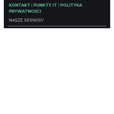
KONTAKT
|
PUNKTY IT
|
POLITYKA
PRYWATNOŚCI
NASZE SERWISY
Serwis Główny
SLASKIE.travel
Tematyczny
Szlak Kulinarny "Śląskie Smaki"
Szlak Zabytów Techniki
Industriada
Juromania
Śląskie z dzieckiem
Szlak Przyrody
Śląskie po zdrowie
Narty w Śląskim
Rowerem przez Śląskie
Kajakiem przez Śląskie