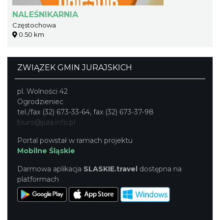
NALEŚNIKARNIA
Częstochowa
0.50 km
ZWIĄZEK GMIN JURAJSKICH
pl. Wolności 42
Ogrodzieniec
tel./fax (32) 673-33-64, fax (32) 673-37-98
biuro@jura.info.pl
Portal powstał w ramach projektu
Mobilne Śląskie
Darmowa aplikacja
SLASKIE.travel
dostępna na
platformach