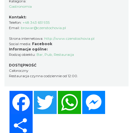
Kategoria:
Gastronomia
Kontakt:
Telefon:
+48 343 651 935
Email:
browar@czenstochovia.pl
Strona internetowa:
http://www.czenstochovia.pl
Social media:
Facebook
Informacje ogólne:
Rodzaj obiektu:
Bar
,
Pub
,
Restauracja
DOSTĘPNOŚĆ
Całoroczny
Restauracja czynna codziennie od 12:00.
Facebook
Twitter
WhatsApp
Messenger
Share