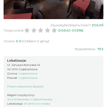
Zauważyłeś błąd w treści?
ZGŁOŚ
Twoja ocena:
DODAJ OCENĘ
Ocena:
0.0
(Oddano 0 głosy)
Wyświetlenia:
752
Lokalizacja:
Ul. Janusza Korczaka 14
42-200 Częstochowa
Gmina:
Częstochowa
Powiat:
Częstochowa
Pokaż wskazówki dojazdu
Region turystyczny:
Jura Krakowsko-Częstochowska
Lokalizacja:
W centrum miasta