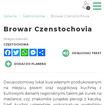
0
Główna
Gastronomia
Browar Czenstochovia
Browar Czenstochovia
Miejscowość:
CZĘSTOCHOWA
Facebook
Twitter
WhatsApp
Messenger
Share
ODSŁUCHAJ TEKST
DODAJ DO PLANERA
Dwupoziomowy lokal kusi własnym produkowanym
na miejscu piwem oraz wyjątkową kuchnią z
kultowymi daniami regionalnymi, takimi jak żurek na
maślance, czy znakomite jurajskie pierogi z kaczką.
Szef kuchni umiejętnie wykorzystuje wysłodziny