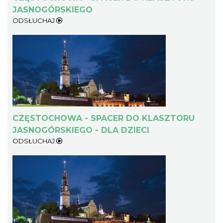
JASNOGÓRSKIEGO
ODSŁUCHAJ
CZĘSTOCHOWA - SPACER DO KLASZTORU
JASNOGÓRSKIEGO - DLA DZIECI
ODSŁUCHAJ