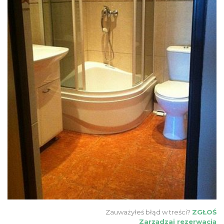
Zauważyłeś błąd w treści?
ZGŁOŚ
Zarządzaj rezerwacją