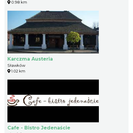
0.98 km
Karczma Austeria
Sławków
1.02 km
Cafe - Bistro Jedenaście