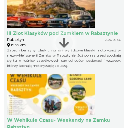
III Zlot Klasyków pod Zamkiem w Rabsztynie
Rabsztyn
2026-09-06
15.55 km
Zapach benzyny, blask chromu i wyjątkowe klasyki motoryzacji w
niezwykłej scenerii Zamku w Rabsztynie! Już po raz trzeci spotkają
się tu miłośnicy zabytkowych samochodów, pasjonaci i wszyscy,
którzy kochają motoryzację z duszą.
W Wehikule Czasu- Weekendy na Zamku
Rabsztyn