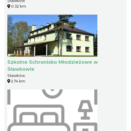
Sławków
0.32 km
Szkolne Schronisko Młodzieżowe w
Sławkowie
Sławków
2.74 km