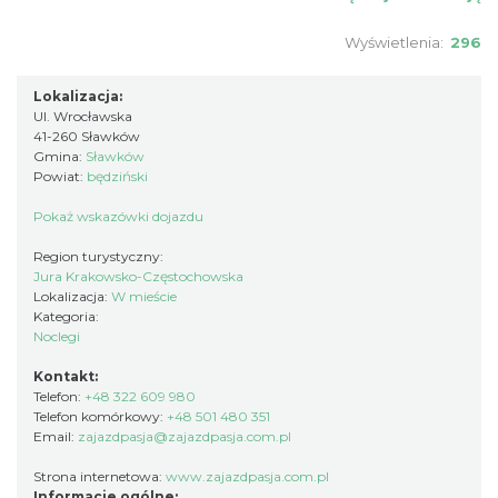
Wyświetlenia:
296
Lokalizacja:
Ul. Wrocławska
41-260 Sławków
Gmina:
Sławków
Powiat:
będziński
Pokaż wskazówki dojazdu
Region turystyczny:
Jura Krakowsko-Częstochowska
Lokalizacja:
W mieście
Kategoria:
Noclegi
Kontakt:
Telefon:
+48 322 609 980
Telefon komórkowy:
+48 501 480 351
Email:
zajazdpasja@zajazdpasja.com.pl
Strona internetowa:
www.zajazdpasja.com.pl
Informacje ogólne: