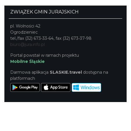
ZWIĄZEK GMIN JURAJSKICH
pl. Wolności 42
Ogrodzieniec
tel./fax (32) 673-33-64, fax (32) 673-37-98
biuro@jura.info.pl
Portal powstał w ramach projektu
Mobilne Śląskie
Darmowa aplikacja
SLASKIE.travel
dostępna na
platformach
KONTAKT
|
PUNKTY IT
|
POLITYKA
PRYWATNOŚCI
NASZE SERWISY