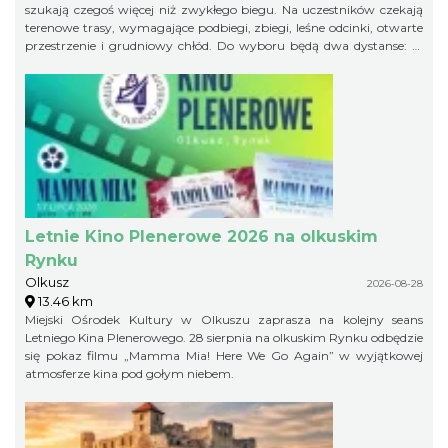
szukają czegoś więcej niż zwykłego biegu. Na uczestników czekają
terenowe trasy, wymagające podbiegi, zbiegi, leśne odcinki, otwarte
przestrzenie i grudniowy chłód. Do wyboru będą dwa dystanse: 21
km w formule Extremalnego Półmaratonu Jurajskiego oraz 11 km
jako Extremalny Ćwierćmaraton Jurajski. Krótszy dystans jest
przeznaczony zarówno dla biegaczy, jak i miłośników nordic
walking. Trasy zostaną przygotowane bezpiecznie, ale zachowają
swój terenowy charakter i zimowy pazur.
Letnie Kino Plenerowe 2026 na olkuskim
Rynku
Olkusz
2026-08-28
13.46 km
Miejski Ośrodek Kultury w Olkuszu zaprasza na kolejny seans
Letniego Kina Plenerowego. 28 sierpnia na olkuskim Rynku odbędzie
się pokaz filmu „Mamma Mia! Here We Go Again” w wyjątkowej
atmosferze kina pod gołym niebem.