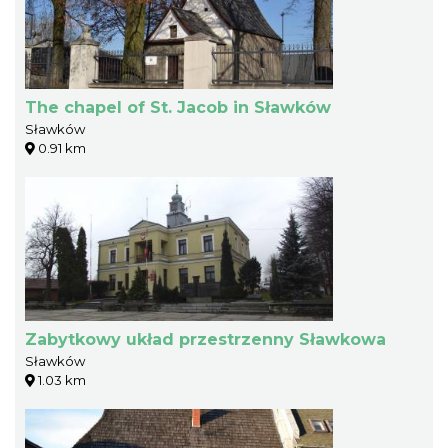
The chapel of St. Jacob in Sławków
Sławków
0.91 km
Zabytkowy układ przestrzenny Sławkowa
Sławków
1.03 km