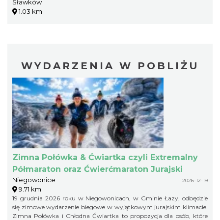
Sławków
1.03 km
WYDARZENIA W POBLIŻU
Zimna Połówka & Ćwiartka czyli Extremalny
Półmaraton oraz Ćwierćmaraton Jurajski
Niegowonice
2026-12-19
9.71 km
19 grudnia 2026 roku w Niegowonicach, w Gminie Łazy, odbędzie
się zimowe wydarzenie biegowe w wyjątkowym jurajskim klimacie.
Zimna Połówka i Chłodna Ćwiartka to propozycja dla osób, które