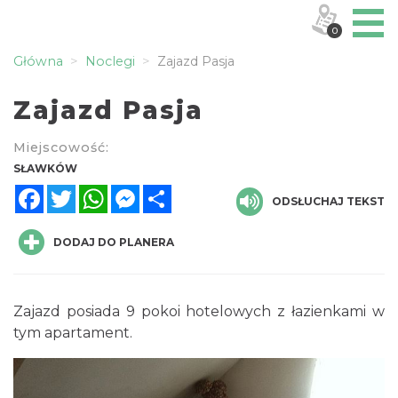
0
Główna
Noclegi
Zajazd Pasja
Zajazd Pasja
Miejscowość:
SŁAWKÓW
Facebook
Twitter
WhatsApp
Messenger
Share
ODSŁUCHAJ TEKST
DODAJ DO PLANERA
Zajazd posiada 9 pokoi hotelowych z łazienkami w
tym apartament.