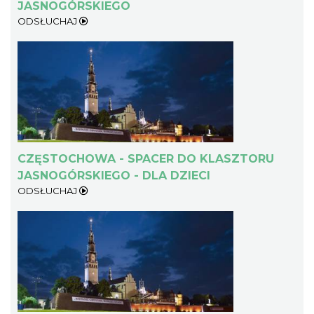
JASNOGÓRSKIEGO
ODSŁUCHAJ
CZĘSTOCHOWA - SPACER DO KLASZTORU
JASNOGÓRSKIEGO - DLA DZIECI
ODSŁUCHAJ