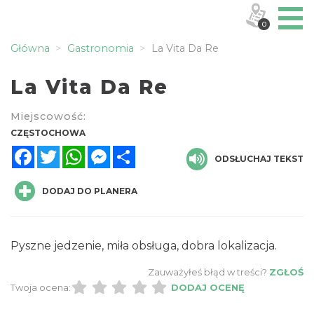
0
Główna
Gastronomia
La Vita Da Re
La Vita Da Re
Miejscowość:
CZĘSTOCHOWA
Facebook
Twitter
WhatsApp
Messenger
Share
ODSŁUCHAJ TEKST
DODAJ DO PLANERA
Pyszne jedzenie, miła obsługa, dobra lokalizacja.
Zauważyłeś błąd w treści?
ZGŁOŚ
Twoja ocena:
DODAJ OCENĘ