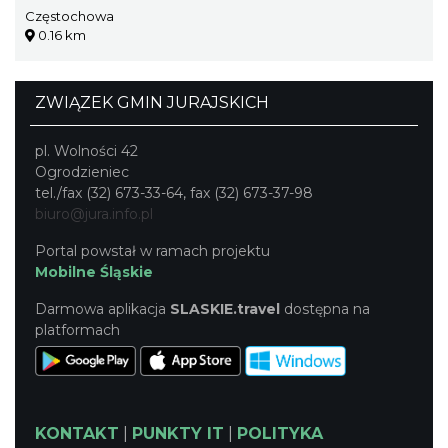
Częstochowa
0.16 km
ZWIĄZEK GMIN JURAJSKICH
pl. Wolności 42
Ogrodzieniec
tel./fax (32) 673-33-64, fax (32) 673-37-98
biuro@jura.info.pl
Portal powstał w ramach projektu
Mobilne Śląskie
Darmowa aplikacja
SLASKIE.travel
dostępna na
platformach
KONTAKT
|
PUNKTY IT
|
POLITYKA