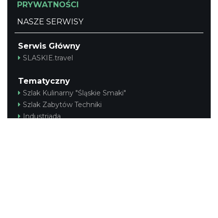
PRYWATNOŚCI
NASZE SERWISY
Serwis Główny
SLASKIE.travel
Tematyczny
Szlak Kulinarny "Śląskie Smaki"
Szlak Zabytów Techniki
Industriada
Juromania
Śląskie z dzieckiem
Szlak Przyrody
Śląskie po zdrowie
Narty w Śląskim
Rowerem przez Śląskie
Kajakiem przez Śląskie
Regionalny