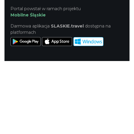
Portal powstał w ramach projektu
Mobilne Śląskie
Darmowa aplikacja
SLASKIE.travel
dostępna na
platformach
KONTAKT
|
PUNKTY IT
|
POLITYKA
PRYWATNOŚCI
NASZE SERWISY
Serwis Główny
SLASKIE.travel
Tematyczny
Szlak Kulinarny "Śląskie Smaki"
Szlak Zabytów Techniki