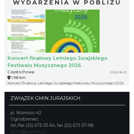
WYDARZENIA W POBLIŻU
Koncert finałowy Letniego Jurajskiego
Festiwalu Muzycznego 2026
Częstochowa
2026-08-23
1.98 km
Koncert finałowy Letniego Jurajskiego Festiwalu Muzycznego 2026
ZWIĄZEK GMIN JURAJSKICH
pl. Wolności 42
Ogrodzieniec
tel./fax (32) 673-33-64, fax (32) 673-37-98
biuro@jura.info.pl