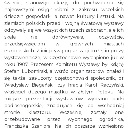
świecie, stanowiąc okazję do pochwalenia się
najnowszymi osiągnięciami z zakresu wszelkich
dziedzin gospodarki, a nawet kultury i sztuki. Na
ziemiach polskich przed I wojną światową wystawy
odbywały się we wszystkich trzech zaborach, ale ich
skala nie dorównywała, oczywiście,
przedsięwzięciom w głównych miastach
europejskich. Z inicjatywą organizacji dużej imprezy
wystawienniczej w Częstochowie wystąpiono już w
roku 1907. Prezesem Komitetu Wystawy był książę
Stefan Lubomirski, a wśród organizatorów znaleźli
się także: zasłużony częstochowski społecznik, dr
Władysław Biegański, czy hrabia Karol Raczyński,
właściciel dużego majątku w Złotym Potoku. Na
miejsce prezentacji wystawców wybrano parki
podjasnogórskie, znajdujące się po wschodniej
stronie klasztoru. Wcześniej zostały one
przebudowane przez wybitnego ogrodnika,
Franciszka Szaniora. Na ich obszarze wzniesiono