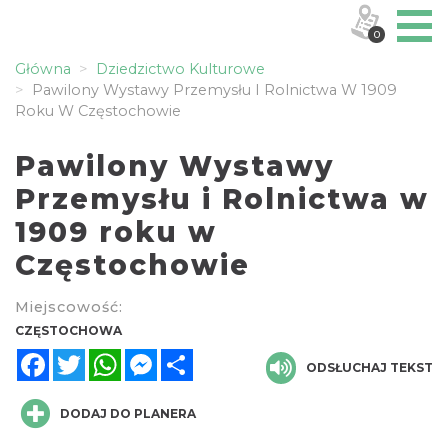
0
Główna
Dziedzictwo Kulturowe
Pawilony Wystawy Przemysłu I Rolnictwa W 1909
Roku W Częstochowie
Pawilony Wystawy
Przemysłu i Rolnictwa w
1909 roku w
Częstochowie
Miejscowość:
CZĘSTOCHOWA
Facebook
Twitter
WhatsApp
Messenger
Share
ODSŁUCHAJ TEKST
DODAJ DO PLANERA