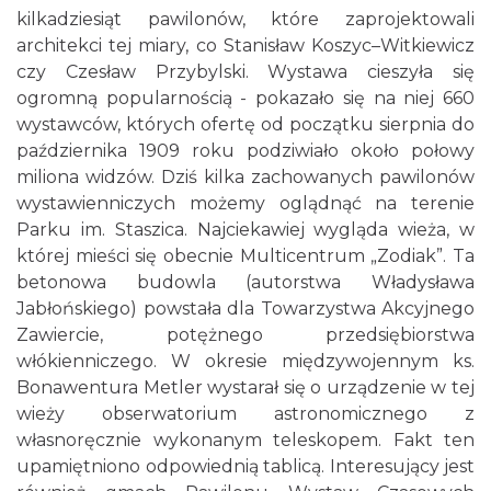
kilkadziesiąt pawilonów, które zaprojektowali
architekci tej miary, co Stanisław Koszyc–Witkiewicz
czy Czesław Przybylski. Wystawa cieszyła się
ogromną popularnością - pokazało się na niej 660
wystawców, których ofertę od początku sierpnia do
października 1909 roku podziwiało około połowy
miliona widzów. Dziś kilka zachowanych pawilonów
wystawienniczych możemy oglądnąć na terenie
Parku im. Staszica. Najciekawiej wygląda wieża, w
której mieści się obecnie Multicentrum „Zodiak”. Ta
betonowa budowla (autorstwa Władysława
Jabłońskiego) powstała dla Towarzystwa Akcyjnego
Zawiercie, potężnego przedsiębiorstwa
włókienniczego. W okresie międzywojennym ks.
Bonawentura Metler wystarał się o urządzenie w tej
wieży obserwatorium astronomicznego z
własnoręcznie wykonanym teleskopem. Fakt ten
upamiętniono odpowiednią tablicą. Interesujący jest