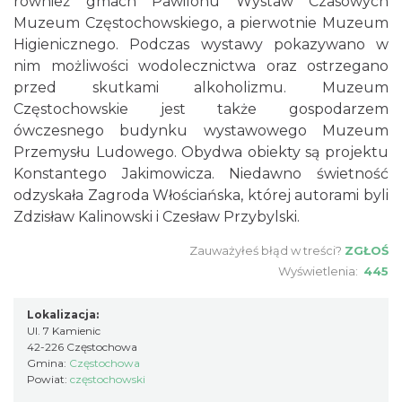
również gmach Pawilonu Wystaw Czasowych
Muzeum Częstochowskiego, a pierwotnie Muzeum
Higienicznego. Podczas wystawy pokazywano w
nim możliwości wodolecznictwa oraz ostrzegano
przed skutkami alkoholizmu. Muzeum
Częstochowskie jest także gospodarzem
ówczesnego budynku wystawowego Muzeum
Przemysłu Ludowego. Obydwa obiekty są projektu
Konstantego Jakimowicza. Niedawno świetność
odzyskała Zagroda Włościańska, której autorami byli
Zdzisław Kalinowski i Czesław Przybylski.
Zauważyłeś błąd w treści?
ZGŁOŚ
Wyświetlenia:
445
Lokalizacja:
Ul. 7 Kamienic
42-226 Częstochowa
Gmina:
Częstochowa
Powiat:
częstochowski