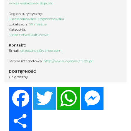
Pokaż wskazówki dojazdu
Region turystyczny:
Jura Krakowsko-Częstochowska
Lokalizacja:
W mieście
Kategoria:
Dziedzictwo kulturowe
Kontakt:
Email:
grzesczwa@yahoo.com
Strona internetowa:
http://www.wystawa1909.pl
DOSTĘPNOŚĆ
Całoroczny
Facebook
Twitter
WhatsApp
Messenger
Share