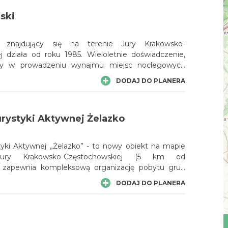
jski
 znajdujący się na terenie Jury Krakowsko-
j działa od roku 1985. Wieloletnie doświadczenie,
my w prowadzeniu wynajmu miejsc noclegowych
 poznać potrzeby i oczekiwania naszych Gości,
DODAJ DO PLANERA
jść im naprzeciw. Przyjeżdżającym do nas Gościom
 najlepszą obsługę, domową atmosferę oraz dobrą
rystyki Aktywnej Żelazko
yki Aktywnej „Żelazko” - to nowy obiekt na mapie
Jury Krakowsko-Częstochowskiej (5 km od
- zapewnia kompleksową organizację pobytu grup
ych wraz z programem wycieczek i aktywności
DODAJ DO PLANERA