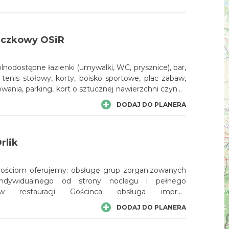
czkowy OSiR
lnodostępne łazienki (umywalki, WC, prysznice), bar,
, tenis stołowy, korty, boisko sportowe, plac zabaw,
lowania, parking, kort o sztucznej nawierzchni czynny
.00 do 20.00.
DODAJ DO PLANERA
rlik
emy: obsługę grup zorganizowanych
 indywidualnego od strony noclegu i pełnego
stauracji Gościnca obsługa imprez
owych ( do 50 osób ) 50 miejsc noclegowych
DODAJ DO PLANERA
Wszystkie pokoje z pełnym węzłem
arnym parking do 400 samochodów