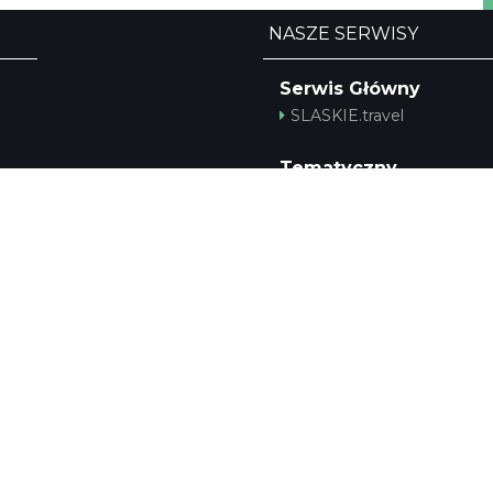
NASZE SERWISY
Serwis Główny
SLASKIE.travel
Tematyczny
Szlak Kulinarny "Śląskie
Smaki"
Szlak Zabytów Techniki
Industriada
Juromania
Śląskie z dzieckiem
Szlak Przyrody
Śląskie po zdrowie
Narty w Śląskim
Rowerem przez Śląskie
A
Kajakiem przez Śląskie