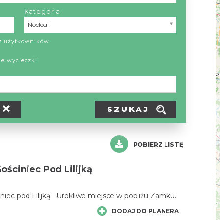
Kategoria
Kategoria
Noclegi
ez użytkowników
ne wycieczki
SZUKAJ
POBIERZ LISTĘ
ściniec Pod Lilijką
ec pod Lilijką - Urokliwe miejsce w pobliżu Zamku.
DODAJ DO PLANERA