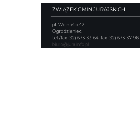
ZWIĄZEK GMIN JURAJSKICH
pl. Wolności 42
Ogrodzieniec
tel./fax (32) 673-33-64, fax (32) 673-37-98
biuro@jura.info.pl
Portal powstał w ramach projektu
Mobilne Śląskie
Darmowa aplikacja
SLASKIE.travel
dostępna na platformach
KONTAKT
|
PUNKTY IT
|
POLITYK
PRYWATNOŚCI