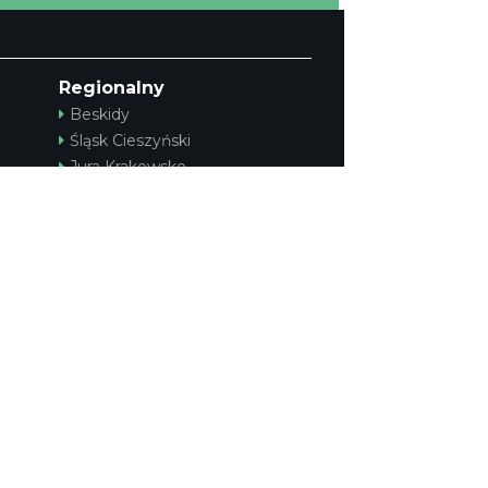
©
OpenStreetMap
contributors.
Regionalny
Beskidy
Śląsk Cieszyński
Jura Krakowsko-
Częstochowska
Kraina Górnej Odry
Górnośląsko-Zagłębiowska
Metropolia