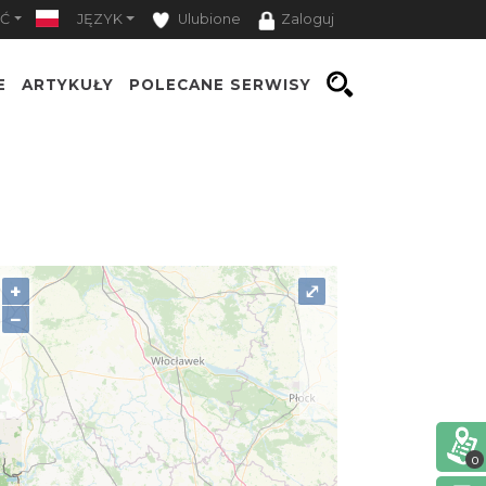
Ć
JĘZYK
Ulubione
Zaloguj
E
ARTYKUŁY
POLECANE SERWISY
+
⤢
−
0