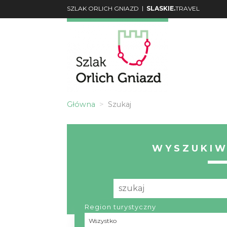
|
SZLAK ORLICH GNIAZD
SLASKIE.
TRAVEL
Główna
Szukaj
WYSZUKIW
Region turystyczny
Region turystyczny
Wszystko