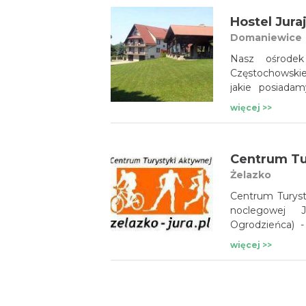
Hostel Jura
Domaniewice
Nasz ośrodek
Częstochowskie
jakie posiada
pozwoliło nam
więcej >>
a następnie wy
zapewniamy jak
współpracę.
Centrum Tu
Żelazko
Centrum Turyst
noclegowej 
Ogrodzieńca) 
zorganizowan
więcej >>
w terenie.