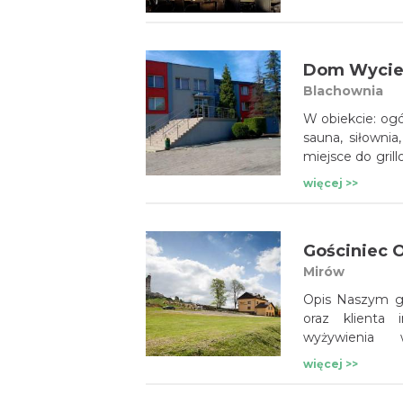
Dom Wycie
Blachownia
W obiekcie: ogó
sauna, siłownia
miejsce do gril
codziennie od 8
więcej >>
Gościniec O
Mirów
Opis Naszym gościom oferuj
oraz klienta
wyżywienia w re
okoliczności
więcej >>
w pokojach 2,3,4 i 5 osobowych 
sanit