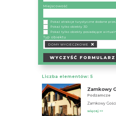
Miejscowość
Pokaż atrakcje turystyczne dodane prz
Pokaż tylko obiekty 3D
Pokaż tylko obiekty posiadające wirtual
Typ obiektu
Typ obiektu Typ wypożyczalni
DOMY WYCIECZKOWE
WYCZYŚĆ
FORMULARZ
Liczba elementów:
5
Zamkowy Go
Podzamcze
Zamkowy Gościni
więcej >>