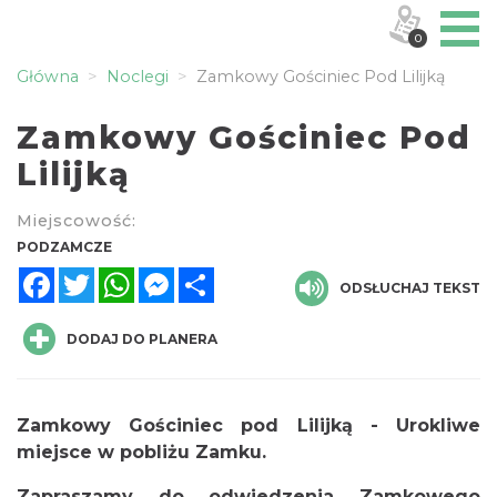
0
Główna
Noclegi
Zamkowy Gościniec Pod Lilijką
Zamkowy Gościniec Pod
Lilijką
Miejscowość:
PODZAMCZE
Facebook
Twitter
WhatsApp
Messenger
Share
ODSŁUCHAJ TEKST
DODAJ DO PLANERA
Zamkowy Gościniec pod Lilijką - Urokliwe
miejsce w pobliżu Zamku.
Zapraszamy do odwiedzenia Zamkowego