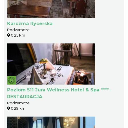
Karczma Rycerska
Podzamcze
0.25 km
Poziom 511 Jura Wellness Hotel & Spa ****-
RESTAURACJA
Podzamcze
0.29 km