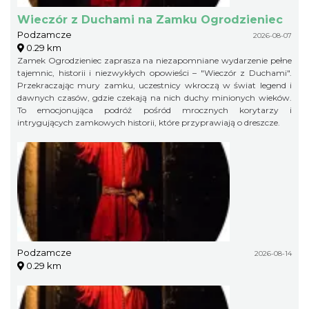
Wieczór z Duchami na Zamku Ogrodzieniec
Podzamcze
2026-08-07
0.29 km
Zamek Ogrodzieniec zaprasza na niezapomniane wydarzenie pełne
tajemnic, historii i niezwykłych opowieści – "Wieczór z Duchami".
Przekraczając mury zamku, uczestnicy wkroczą w świat legend i
dawnych czasów, gdzie czekają na nich duchy minionych wieków.
To emocjonująca podróż pośród mrocznych korytarzy i
intrygujących zamkowych historii, które przyprawiają o dreszcze.
Podzamcze
2026-08-14
0.29 km