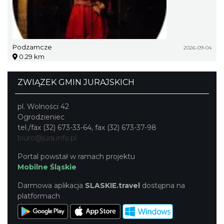
Podzamcze
2026-09-04
0.29 km
ZWIĄZEK GMIN JURAJSKICH
pl. Wolności 42
Ogrodzieniec
tel./fax (32) 673-33-64, fax (32) 673-37-98
biuro@jura.info.pl
Portal powstał w ramach projektu
Mobilne Śląskie
Darmowa aplikacja
SLASKIE.travel
dostępna na
platformach