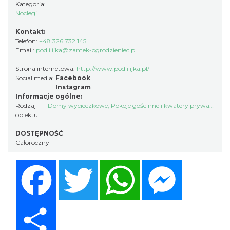
Kategoria:
Noclegi
Kontakt:
Telefon:
+48 326 732 145
Email:
podlilijka@zamek-ogrodzieniec.pl
Strona internetowa:
http://www.podlilijka.pl/
Social media:
Facebook
Instagram
Informacje ogólne:
Rodzaj
Domy wycieczkowe
,
Pokoje gościnne i kwatery prywatne
,
In
obiektu:
DOSTĘPNOŚĆ
Całoroczny
Facebook
Twitter
WhatsApp
Messenger
Share