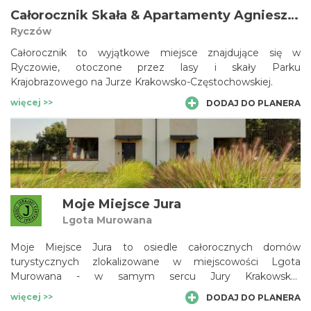
Całorocznik Skała & Apartamenty Agnieszka Jarmowska
Ryczów
Całorocznik to wyjątkowe miejsce znajdujące się w
Ryczowie, otoczone przez lasy i skały Parku
Krajobrazowego na Jurze Krakowsko-Częstochowskiej.
więcej >>
DODAJ DO PLANERA
Moje Miejsce Jura
Lgota Murowana
Moje Miejsce Jura to osiedle całorocznych domów
turystycznych zlokalizowane w miejscowości Lgota
Murowana - w samym sercu Jury Krakowsko-
Częstochowskiej. Osiedle tworzą 22 komfortowe domu z
więcej >>
DODAJ DO PLANERA
pełnym wyposażeniem oraz 3,5 ha zagospodarowanego