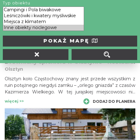
Hale noclegowe dla pielgrzymów . Dobra lokalizacja, miła
Typ obiektu
obsługa, pokoje na odpowiednim standardzie.
więcej >>
DODAJ DO PLANERA
POKAŻ MAPĘ
Drewniany spichlerz w Olsztynie - Restauracja Spichlerz
Olsztyn
Olsztyn koło Częstochowy znany jest przede wszystkim z
ruin potężnego niegdyś zamku – „orlego gniazda” z czasów
Kazimierza Wielkiego. W tej jurajskiej miejscowości nie
brakuje jednak może mniej okazałych, ale również
więcej >>
DODAJ DO PLANERA
zabytkowych budowli. Chociażby u północnych podnóży
warowni pięknie prezentuje się drewniany, XVIII-wieczny
spichlerz, przeniesiony do Olsztyna z miejscowości
Borowno. Obecnie mieści się w nim elegancka restauracja.