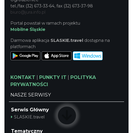
tel./fax (32) 673-33-64, fax (32) 673-37-98
biuro@jura.info.pl
Portal powstał w ramach projektu
Mobilne Śląskie
Darmowa aplikacja
SLASKIE.travel
dostępna na
platformach
KONTAKT
|
PUNKTY IT
|
POLITYKA
PRYWATNOŚCI
NASZE SERWISY
Serwis Główny
SLASKIE.travel
Tematyczny