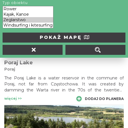
Zalew Siamoszycki, zwany też Zbiornikiem Siamoszyckim,
Typ obiektu
położony jest w gminie Kroczyce w powiecie
zawierciańskim. Zbiornik powstał na przepływającej
nieopodal miejscowości rzece Krztyni. Jest zbiornikiem
więcej >>
DODAJ DO PLANERA
przepływowym, o powierzchni 20 ha, malowniczo
położonym pomiędzy wysokim brzegiem a piaszczystą
plażą. Zalew jest popularnym wśród mieszkańców Zawiercia
POKAŻ MAPĘ
miejscem rekreacyjnym, z ośrodkiem wypoczynkowym.
Poraj Lake
Poraj
The Poraj Lake is a water reservoir in the commune of
Poraj, not far from Częstochowa. It was created by
damming the Warta river in the 70s of the twentieth
century. It is a picturesque water body that has already
więcej >>
DODAJ DO PLANERA
blended in with the surrounding landscape. That is why,
there are numerous cottages built around it. The lake also
attracts anglers. However, bathing and swimming have
been recently banned due to the water pollution.