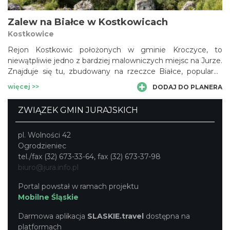
Zalew na Białce w Kostkowicach
Kostkowice
Rejon Kostkowic położonych w gminie Kroczyce, to
niewątpliwie jedno z bardziej malowniczych miejsc na Jurze.
Znajduje się tu, zbudowany na rzeczce Białce, popularny
zbiornik wodny, zwany zalewem Kostkowice lub Dzibice.
więcej >>
DODAJ DO PLANERA
Poniżej znajdują się trzy mniejsze akweny. Oprócz
plażowania i kąpieli tutejsze okolice stwarzają okazję do
ZWIĄZEK GMIN JURAJSKICH
innych form spędzania wolnego czasu. Lasy przyciągają
amatorów grzybów, a rozpoczynający się tu szlak
pl. Wolności 42
turystyczny umożliwia wędrówkę wzdłuż pasma Skał
Ogrodzieniec
Kroczyckich.
tel./fax (32) 673-33-64, fax (32) 673-37-98
biuro@jura.info.pl
Portal powstał w ramach projektu
Mobilne Śląskie
Darmowa aplikacja
SLASKIE.travel
dostępna na
platformach