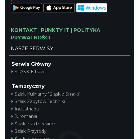
KONTAKT
|
PUNKTY IT
|
POLITYKA
PRYWATNOŚCI
NASZE SERWISY
Serwis Główny
SLASKIE.travel
Tematyczny
Szlak Kulinarny "Śląskie Smaki"
Szlak Zabytów Techniki
Industriada
Juromania
Śląskie z dzieckiem
Szlak Przyrody
Śląskie po zdrowie