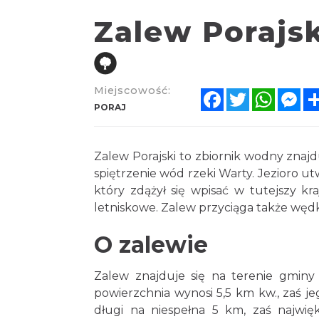
Zalew Porajsk
Miejscowość:
Facebook
Twitter
Whats
Me
PORAJ
Zalew Porajski to zbiornik wodny znajd
spiętrzenie wód rzeki Warty. Jezioro 
który zdążył się wpisać w tutejszy kr
letniskowe. Zalew przyciąga także wędk
O zalewie
Zalew znajduje się na terenie gminy 
powierzchnia wynosi 5,5 km kw., zaś j
długi na niespełna 5 km, zaś najwi