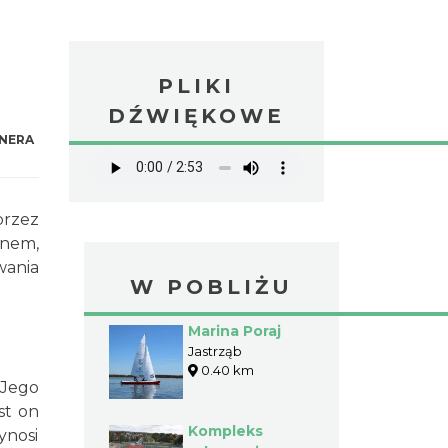
PLIKI
DŹWIĘKOWE
NERA
przez
enem,
wania
W POBLIŻU
Marina Poraj
Jastrząb
0.40 km
 Jego
st on
Kompleks
ynosi