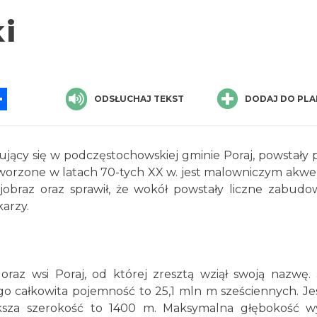
i
App
ssenger
Share
ODSŁUCHAJ TEKST
DODAJ DO PLA
ujący się w podczęstochowskiej gminie Poraj, powstały 
utworzone w latach 70-tych XX w. jest malowniczym akw
ajobraz oraz sprawił, że wokół powstały liczne zabudo
arzy.
oraz wsi Poraj, od której zresztą wziął swoją nazwę.
ego całkowita pojemność to 25,1 mln m sześciennych. Je
ększa szerokość to 1400 m. Maksymalna głębokość w