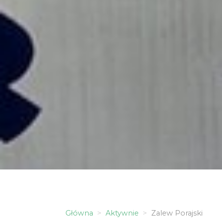
Główna
Aktywnie
Zalew Porajski