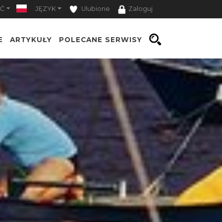
Ć
JĘZYK
Ulubione
Zaloguj
E
ARTYKUŁY
POLECANE SERWISY