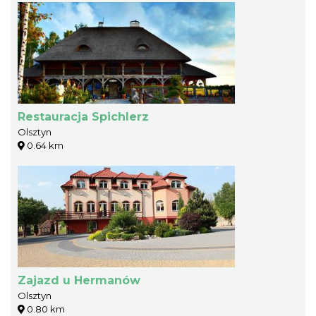
Restauracja Spichlerz
Olsztyn
0.64 km
Zajazd u Hermanów
Olsztyn
0.80 km