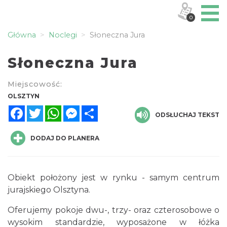
0
Główna
Noclegi
Słoneczna Jura
Słoneczna Jura
Miejscowość:
OLSZTYN
Facebook
Twitter
WhatsApp
Messenger
Share
ODSŁUCHAJ TEKST
DODAJ DO PLANERA
Obiekt położony jest w rynku - samym centrum
jurajskiego Olsztyna.
Oferujemy pokoje dwu-, trzy- oraz czterosobowe o
wysokim standardzie, wyposażone w łóżka