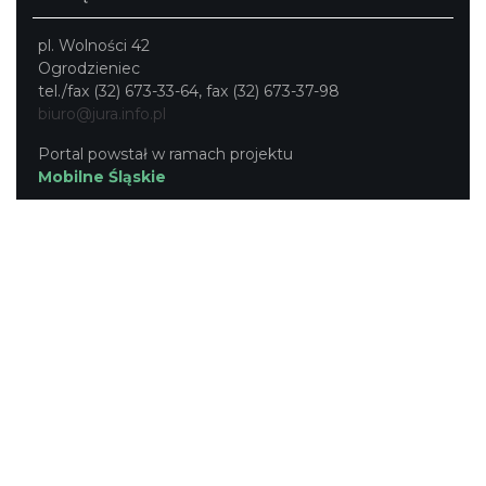
pl. Wolności 42
Ogrodzieniec
tel./fax (32) 673-33-64, fax (32) 673-37-98
biuro@jura.info.pl
Portal powstał w ramach projektu
Mobilne Śląskie
Darmowa aplikacja
SLASKIE.travel
dostępna na
platformach
KONTAKT
|
PUNKTY IT
|
POLITYKA
PRYWATNOŚCI
NASZE SERWISY
Serwis Główny