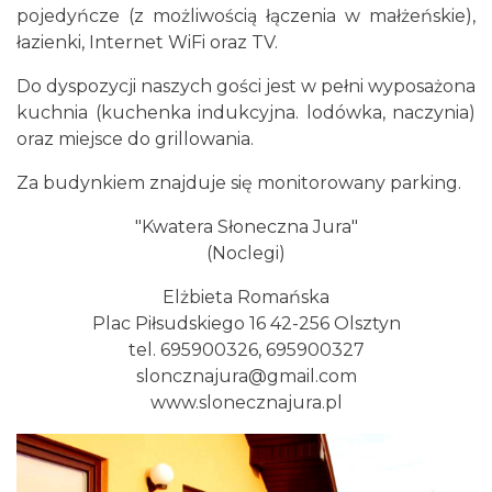
pojedyńcze (z możliwością łączenia w małżeńskie),
łazienki, Internet WiFi oraz TV.
Do dyspozycji naszych gości jest w pełni wyposażona
kuchnia (kuchenka indukcyjna. lodówka, naczynia)
oraz miejsce do grillowania.
Za budynkiem znajduje się monitorowany parking.
"Kwatera Słoneczna Jura"
(Noclegi)
Elżbieta Romańska
Plac Piłsudskiego 16 42-256 Olsztyn
tel. 695900326, 695900327
sloncznajura@gmail.com
www.slonecznajura.pl