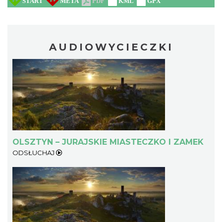
AUDIOWYCIECZKI
OLSZTYN – JURAJSKIE MIASTECZKO I ZAMEK
ODSŁUCHAJ