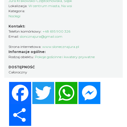
Jura Krakowsko-Częstochowska, Śląsk
Lokalizacja:
W centrum miasta, Na wsi
Kategoria:
Noclegi
Kontakt:
Telefon komórkowy:
+48 695 900 326
Email:
sloncznajura@gmail.com
Strona internetowa:
www.slonecznajura.pl
Informacje ogólne:
Rodzaj obiektu:
Pokoje gościnne i kwatery prywatne
DOSTĘPNOŚĆ
Całoroczny
Facebook
Twitter
WhatsApp
Messenger
Share