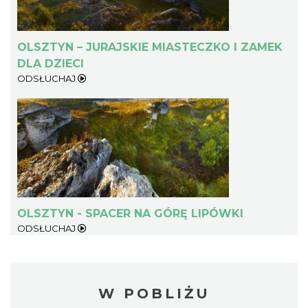
OLSZTYN – JURAJSKIE MIASTECZKO I ZAMEK
DLA DZIECI
ODSŁUCHAJ
OLSZTYN - SPACER NA GÓRĘ LIPÓWKI
ODSŁUCHAJ
W POBLIŻU